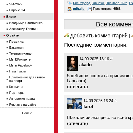
Брентфорд
,
Гарначо
,
Премьер-Лига
,
Рэ
ЧМ-2022
mihajlo
Просмотров:
6563
Евро-2024
Блоги
Все коммент
Владимир Стогниенко
Александр Гришин
Добавить комментарий
|
О сайте
Правила
Последние комментарии:
Вакансии
Telegram-канал
#
14.09.2025 18:16
Мы ВКонтакте
akado
Мы в Facebook
Наш Twitter
5 дебилов пошли на принимающе
Приложение для ставок
Гарначо))
на спорт
(
ответить
)
Контакты
Партнеры
Авторские права
#
14.09.2025 16:24
Реклама на сайте
farot
Поиск:
Шакалячий экспресс во всей кр
(
ответить
)