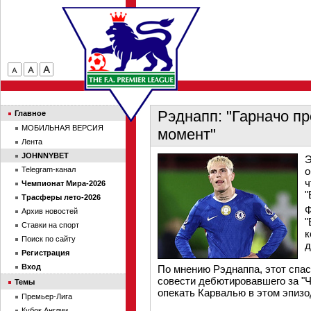
Рэднапп: "Гарначо п
Главное
МОБИЛЬНАЯ ВЕРСИЯ
момент"
Лента
JOHNNYBET
Э
Telegram-канал
о
ч
Чемпионат Мира-2026
"
Трасферы лето-2026
Ф
Архив новостей
"
Ставки на спорт
к
Поиск по сайту
д
Регистрация
Вход
По мнению Рэднаппа, этот спас
совести дебютировавшего за "Ч
Темы
опекать Карвалью в этом эпизо
Премьер-Лига
Кубок Англии