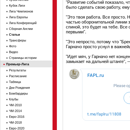
"Развитие событий показало, ч
Кубок Лиги
было сделать свою работу, ему
Лига Чемпионов
"Это твоя работа. Все просто. 
Лига Европы
частью оборонительной линии з
Лига Конференций
спиной, это будет на тебе. Вс
Сборная Англии
первыми".
Статьи
Трансферы
"Это непросто, потому что "Бр
Гарначо просто уснул в важней
Фото
Видео
"Идет мяч, у Гарначо нет конце
Страницы истории
замыкает на дальней штанге", —
Премьер-Лига
Результаты
Расписание
Таблица
Дни Рождения
Бомбардиры
Клубы
ЧМ-2010
ЧМ-2014
Евро-2016
ЧМ-2018
Евро-2020