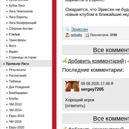
Кубок Лиги
Ожидается, что Эриксен не буд
Лига Чемпионов
новым клубом в ближайшие нед
Лига Европы
Лига Конференций
Сборная Англии
Эриксен
Статьи
mihajlo
Просмотров:
3730
Трансферы
Фото
Все коммент
Видео
Страницы истории
Добавить комментарий
|
Премьер-Лига
Последние комментарии:
Результаты
Расписание
Таблица
#
08.09.2025 17:49
Дни Рождения
sergey7205
Бомбардиры
Клубы
Хороший игрок
ЧМ-2010
(
ответить
)
ЧМ-2014
Евро-2016
Все коммент
ЧМ-2018
Евро-2020