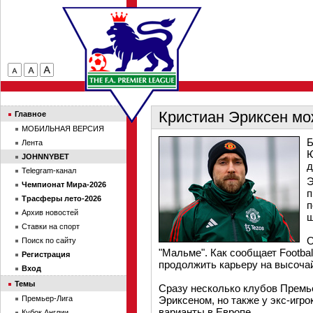
Кристиан Эриксен мо
Главное
МОБИЛЬНАЯ ВЕРСИЯ
Б
Лента
Ю
JOHNNYBET
д
Telegram-канал
Э
Чемпионат Мира-2026
п
Трасферы лето-2026
п
Архив новостей
ш
Ставки на спорт
О
Поиск по сайту
"Мальме". Как сообщает Football
Регистрация
продолжить карьеру на высоча
Вход
Темы
Сразу несколько клубов Премь
Премьер-Лига
Эриксеном, но также у экс-игро
варианты в Европе.
Кубок Англии