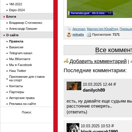
ЧМ-2022
Евро-2024
Блоги
Владимир Стогниенко
Александр Гришин
Арсенал
,
Манчестер Юнайтед
,
Премье
mihajlo
Просмотров:
7171
О сайте
Правила
Вакансии
Все коммент
Telegram-канал
Мы ВКонтакте
Добавить комментарий
|
Мы в Facebook
Последние комментарии:
Наш Twitter
Приложение для ставок
на спорт
#
10.03.2025 12:44
Контакты
danilych89
Партнеры
Авторские права
есть, ну давайте еще судьям в
Реклама на сайте
расстояние отмерять..
(
ответить
)
Поиск:
#
10.03.2025 10:53
black-sumrak1990