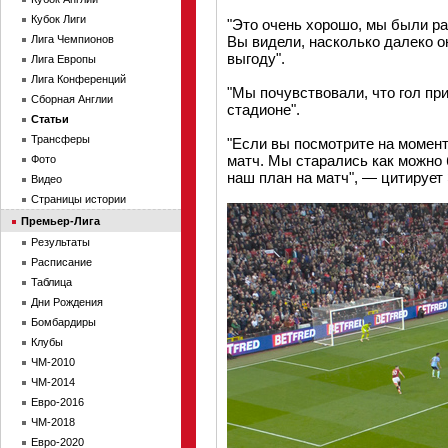
Кубок Лиги
"Это очень хорошо, мы были рад
Лига Чемпионов
Вы видели, насколько далеко о
выгоду".
Лига Европы
Лига Конференций
"Мы почувствовали, что гол пр
Сборная Англии
стадионе".
Статьи
Трансферы
"Если вы посмотрите на момент
матч. Мы старались как можно 
Фото
наш план на матч", — цитирует Э
Видео
Страницы истории
Премьер-Лига
Результаты
Расписание
Таблица
Дни Рождения
Бомбардиры
Клубы
ЧМ-2010
ЧМ-2014
Евро-2016
ЧМ-2018
Евро-2020