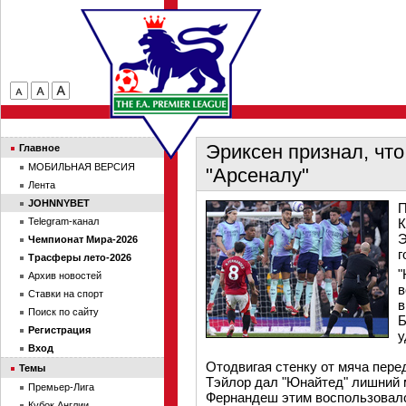
Эриксен признал, чт
Главное
МОБИЛЬНАЯ ВЕРСИЯ
"Арсеналу"
Лента
JOHNNYBET
П
Telegram-канал
К
Э
Чемпионат Мира-2026
г
Трасферы лето-2026
"
Архив новостей
в
Ставки на спорт
в
Поиск по сайту
Б
Регистрация
у
Вход
Отодвигая стенку от мяча пере
Темы
Тэйлор дал "Юнайтед" лишний 
Премьер-Лига
Фернандеш этим воспользовал
Кубок Англии