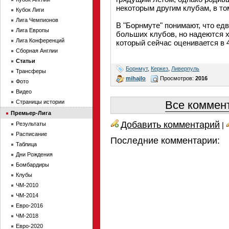
некоторым другим клубам, в то
Кубок Лиги
Лига Чемпионов
В "Борнмуте" понимают, что едв
Лига Европы
больших клубов, но надеются 
Лига Конференций
который сейчас оценивается в 
Сборная Англии
Статьи
Борнмут
,
Керкез
,
Ливерпуль
Трансферы
mihajlo
Просмотров:
2016
Фото
Видео
Страницы истории
Все коммент
Премьер-Лига
Добавить комментарий
Результаты
|
Расписание
Последние комментарии:
Таблица
Дни Рождения
Бомбардиры
Клубы
ЧМ-2010
ЧМ-2014
Евро-2016
ЧМ-2018
Евро-2020