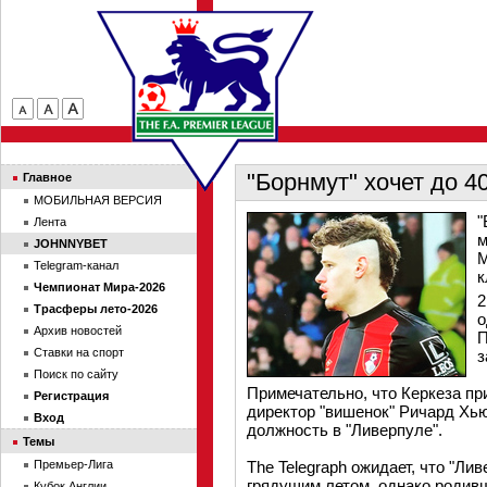
"Борнмут" хочет до 4
Главное
МОБИЛЬНАЯ ВЕРСИЯ
"
Лента
м
JOHNNYBET
М
Telegram-канал
к
Чемпионат Мира-2026
2
Трасферы лето-2026
о
Архив новостей
П
Ставки на спорт
з
Поиск по сайту
Примечательно, что Керкеза пр
Регистрация
директор "вишенок" Ричард Хью
Вход
должность в "Ливерпуле".
Темы
Премьер-Лига
The Telegraph ожидает, что "Ли
грядущим летом, однако родивш
Кубок Англии