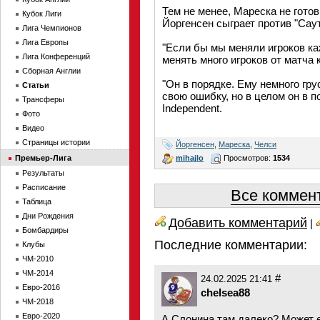
Тем не менее, Мареска не готов
Кубок Лиги
Йоргенсен сыграет против "Саут
Лига Чемпионов
Лига Европы
"Если бы мы меняли игроков к
Лига Конференций
менять много игроков от матча к
Сборная Англии
"Он в порядке. Ему немного гру
Статьи
свою ошибку, но в целом он в 
Трансферы
Independent.
Фото
Видео
Страницы истории
Йоргенсен
,
Мареска
,
Челси
mihajlo
Просмотров:
1534
Премьер-Лига
Результаты
Расписание
Все коммент
Таблица
Дни Рождения
Добавить комментарий
|
Бомбардиры
Последние комментарии:
Клубы
ЧМ-2010
ЧМ-2014
#
24.02.2025 21:41
Евро-2016
chelsea88
ЧМ-2018
Евро-2020
А Слонина там далеко? Может 