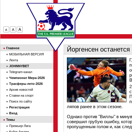
Йоргенсен останется 
Главное
МОБИЛЬНАЯ ВЕРСИЯ
Г
Лента
п
JOHNNYBET
о
Telegram-канал
р
Чемпионат Мира-2026
В
Трасферы лето-2026
2
Архив новостей
с
Ставки на спорт
П
п
Поиск по сайту
ляпов ранее в этом сезоне.
Регистрация
Вход
Однако против "Виллы" в мину
Темы
совершил грубую ошибку, кото
Премьер-Лига
пропущенным голом и, как след
Кубок Англии