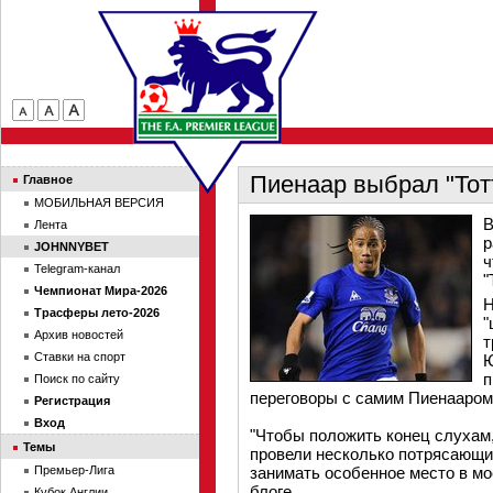
Пиенаар выбрал "Тот
Главное
МОБИЛЬНАЯ ВЕРСИЯ
В
Лента
р
JOHNNYBET
ч
Telegram-канал
"
Чемпионат Мира-2026
Н
Трасферы лето-2026
"
Архив новостей
т
Ставки на спорт
Ю
п
Поиск по сайту
переговоры с самим Пиенааром 
Регистрация
Вход
"Чтобы положить конец слухам, 
Темы
провели несколько потрясающих
Премьер-Лига
занимать особенное место в мо
блоге.
Кубок Англии