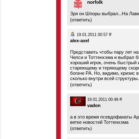
norfolk
Зря он Шпоры выбрал...На Лавк
(
ответить
)
#
19.01.2011 00:57
alex-axel
Представить чтобы пару лет на
Челси и Тоттенхэма и выбрал б
хороший игрок, очень быстрый и
стареющему и теряющему скоро
богаче РА. Но, видимо, кризис в
сколько внутри всей структуры.
(
ответить
)
#
19.01.2011 00:49
vadon
а в это время псевдофанаты Ар
ветке новостей Тоттенхэма
(
ответить
)