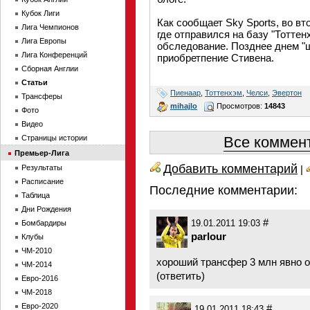
Кубок Лиги
Как сообщает Sky Sports, во в
Лига Чемпионов
где отправился на базу "Тотте
Лига Европы
обследование. Позднее днем 
Лига Конференций
приобретпение Стивена.
Сборная Англии
Статьи
Пиенаар
,
Тоттенхэм
,
Челси
,
Эвертон
Трансферы
mihajlo
Просмотров:
14843
Фото
Видео
Страницы истории
Все коммент
Премьер-Лига
Добавить комментарий
Результаты
|
Расписание
Последние комментарии:
Таблица
Дни Рождения
#
Бомбардиры
19.01.2011 19:03
parlour
Клубы
ЧМ-2010
хороший трансфер 3 млн явно 
ЧМ-2014
(
ответить
)
Евро-2016
ЧМ-2018
Евро-2020
#
19.01.2011 18:43