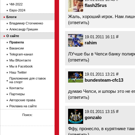
ЧМ-2022
flash25rus
Евро-2024
Жаль, хороший игрок. Нам лишн
Блоги
(
ответить
)
Владимир Стогниенко
Александр Гришин
О сайте
#
19.01.2011 16:11
rahim
Правила
Вакансии
ЛУчше бы в Челси банку полир
Telegram-канал
(
ответить
)
Мы ВКонтакте
Мы в Facebook
Наш Twitter
#
19.01.2011 13:21
Приложение для ставок
bundesteam-cfc13
на спорт
Контакты
думаю Челси, и шпоры это не ег
Партнеры
(
ответить
)
Авторские права
Реклама на сайте
#
19.01.2011 13:15
Поиск:
gonzalo
Ффу, пронесло, в курятнике там
(
ответить
)