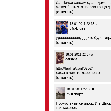
Да, Челси совсем сдал, даже пр
может быть это начало конца.:)
(
ответить
)
#
18.01.2011 22:33
cfc-blues
урооооооооодддд кто будет игр
(
ответить
)
#
18.01.2011 22:07
offside
http://fapl.ru/conf/9752/
хех,а в чем-то юзер прав)
(
ответить
)
#
18.01.2011 22:06
murrkopf
Нормальный он игрок. И в Шпор
так кажется.