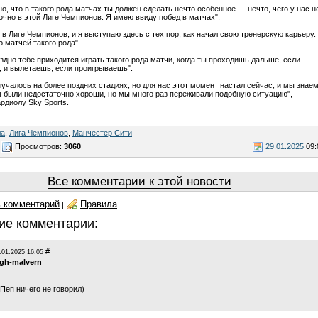
о, что в такого рода матчах ты должен сделать нечто особенное — нечто, чего у нас н
очно в этой Лиге Чемпионов. Я имею ввиду побед в матчах".
 в Лиге Чемпионов, и я выступаю здесь с тех пор, как начал свою тренерскую карьеру.
 матчей такого рода".
оздно тебе приходится играть такого рода матчи, когда ты проходишь дальше, если
 и вылетаешь, если проигрываешь".
лучалось на более поздних стадиях, но для нас этот момент настал сейчас, и мы знае
 были недостаточно хороши, но мы много раз переживали подобную ситуацию", —
рдиолу Sky Sports.
ла
,
Лига Чемпионов
,
Манчестер Сити
Просмотров:
3060
29.01.2025
09:
Все комментарии к этой новости
 комментарий
Правила
|
ие комментарии:
#
.01.2025 16:05
igh-malvern
Пеп ничего не говорил)