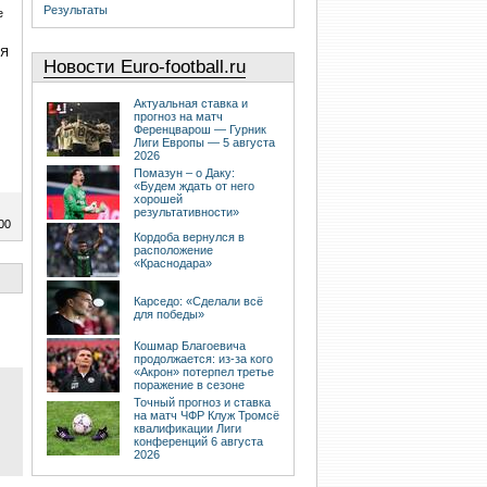
Результаты
е
 Я
Новости Euro-football.ru
Актуальная ставка и
прогноз на матч
Ференцварош — Гурник
м
Лиги Европы — 5 августа
2026
Помазун – о Даку:
«Будем ждать от него
хорошей
результативности»
00
Кордоба вернулся в
расположение
«Краснодара»
Карседо: «Сделали всё
для победы»
Кошмар Благоевича
продолжается: из-за кого
«Акрон» потерпел третье
поражение в сезоне
Точный прогноз и ставка
на матч ЧФР Клуж Тромсё
квалификации Лиги
конференций 6 августа
2026