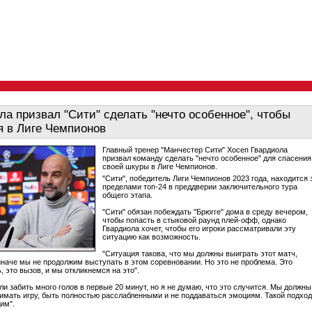
ла призвал "Сити" сделать "нечто особенное", чтобы
я в Лиге Чемпионов
Главный тренер "Манчестер Сити" Хосеп Гвардиола
призвал команду сделать "нечто особенное" для спасения
своей шкуры в Лиге Чемпионов.
"Сити", победитель Лиги Чемпионов 2023 года, находится 
пределами топ-24 в преддверии заключительного тура
общего этапа.
"Сити" обязан побеждать "Брюгге" дома в среду вечером,
чтобы попасть в стыковой раунд плей-офф, однако
Гвардиола хочет, чтобы его игроки рассматривали эту
ситуацию как возможность.
"Ситуация такова, что мы должны выиграть этот матч,
иначе мы не продолжим выступать в этом соревновании. Но это не проблема. Это
 это вызов, и мы откликнемся на это".
ли забить много голов в первые 20 минут, но я не думаю, что это случится. Мы должны
нимать игру, быть полностью расслабленными и не поддаваться эмоциям. Такой подход
им".