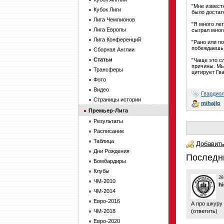
"Мне известн
Кубок Лиги
было достат
Лига Чемпионов
"Я много лет
Лига Европы
сыграл много
Лига Конференций
"Рано или п
побеждаешь,
Сборная Англии
Статьи
"Чаще это с
причины. Мы
Трансферы
цитирует Гва
Фото
Видео
Гвардио
Страницы истории
mihajlo
Премьер-Лига
Результаты
Расписание
Таблица
Добавить
Дни Рождения
Последн
Бомбардиры
Клубы
29
ЧМ-2010
h
ЧМ-2014
Евро-2016
А про шкуру 
ЧМ-2018
(
ответить
)
Евро-2020