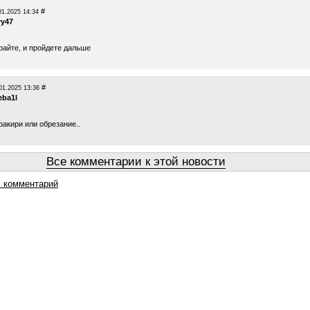
#
01.2025 14:34
ry47
райте, и пройдете дальше
#
01.2025 13:36
eba1l
ракири или обрезание..
Все комментарии к этой новости
 комментарий