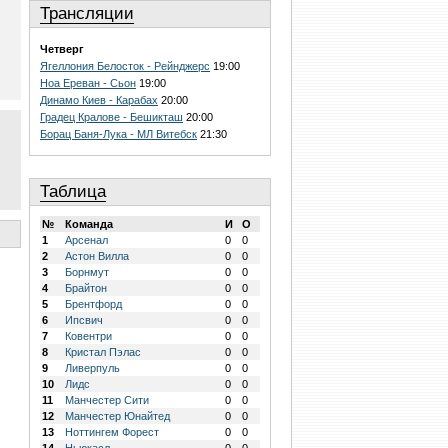
Трансляции
Четверг
Ягеллония Белосток - Рейнджерс
19:00
Ноа Ереван - Сьон
19:00
Динамо Киев - Карабах
20:00
Градец Кралове - Бешикташ
20:00
Борац Баня-Лука - МЛ Витебск
21:30
Таблица
№
Команда
И
О
1
Арсенал
0
0
2
Астон Вилла
0
0
3
Борнмут
0
0
4
Брайтон
0
0
5
Брентфорд
0
0
6
Ипсвич
0
0
7
Ковентри
0
0
8
Кристал Пэлас
0
0
9
Ливерпуль
0
0
10
Лидс
0
0
11
Манчестер Сити
0
0
12
Манчестер Юнайтед
0
0
13
Ноттингем Форест
0
0