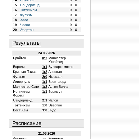
14
Ньюкасл
0
0
15
Сандерленд
0
0
16
Тоттенхэм
0
0
17
Фулхэм
0
0
18
Халл
0
0
19
Челси
0
0
20
Эвертон
0
0
Результаты
24.05.2026
Брайтон
0:3
Манчестер
Юнайтед
Бернли
1:1
Вулверхэмптон
Кристал Пэлас
1:2
Арсенал
Фулхэм
2:0
Ньюкасл
Ливерпуль
1:1
Брентфорд
Манчестер Сити
1:2
Астон Вилла
Ноттингем
1:1
Борнмут
Форест
Сандерленд
2:1
Челси
Тоттенхэм
1:0
Эвертон
Вест Хэм
3:0
Лидс
Расписание
21.08.2026
Арсенал
vs.
Ковентри