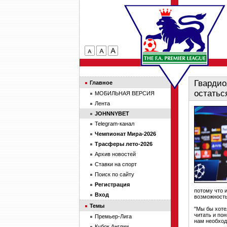
Гвардио
Главное
остатьс
МОБИЛЬНАЯ ВЕРСИЯ
Лента
JOHNNYBET
Telegram-канал
Чемпионат Мира-2026
Трасферы лето-2026
Архив новостей
Ставки на спорт
Поиск по сайту
Регистрация
потому что 
Вход
возможность,
Темы
"Мы бы хоте
читать и по
Премьер-Лига
нам необход
Кубок Англии