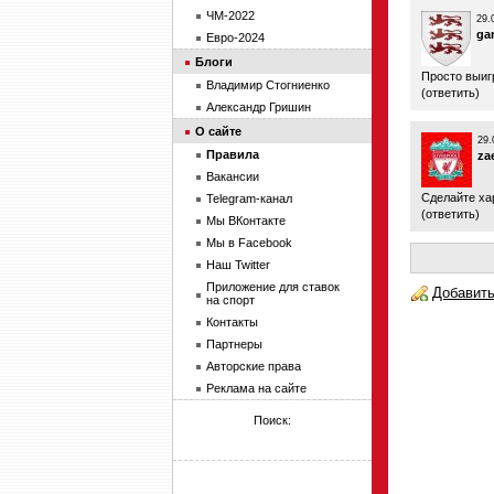
ЧМ-2022
29.
ga
Евро-2024
Блоги
Просто выиг
Владимир Стогниенко
(
ответить
)
Александр Гришин
О сайте
29.
Правила
za
Вакансии
Сделайте ха
Telegram-канал
(
ответить
)
Мы ВКонтакте
Мы в Facebook
Наш Twitter
Приложение для ставок
Добавить
на спорт
Контакты
Партнеры
Авторские права
Реклама на сайте
Поиск: