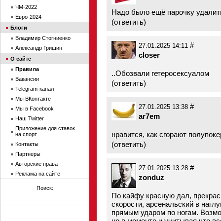
ЧМ-2022
Надо было ещё парочку удалит
Евро-2024
(
ответить
)
Блоги
Владимир Стогниенко
#
27.01.2025 14:11
Александр Гришин
closer
О сайте
Правила
..Обозвали гетеросексуалом
Вакансии
(
ответить
)
Telegram-канал
Мы ВКонтакте
#
27.01.2025 13:38
Мы в Facebook
ar7em
Наш Twitter
Приложение для ставок
нравится, как сгорают полупок
на спорт
(
ответить
)
Контакты
Партнеры
Авторские права
#
27.01.2025 13:28
Реклама на сайте
zonduz
Поиск:
По кайфу красную дал, прекрас
скорости, арсенальский в нагл
прямым ударом по ногам. Возмо
но в моменте и учитывая что вс