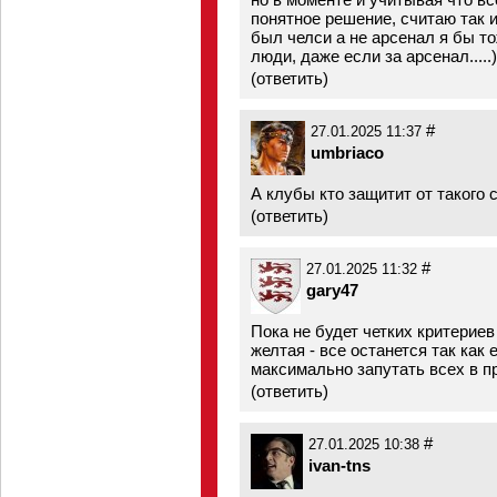
понятное решение, считаю так и
был челси а не арсенал я бы то
люди, даже если за арсенал.....)
(
ответить
)
#
27.01.2025 11:37
umbriaco
А клубы кто защитит от такого 
(
ответить
)
#
27.01.2025 11:32
gary47
Пока не будет четких критериев 
желтая - все останется так как
максимально запутать всех в п
(
ответить
)
#
27.01.2025 10:38
ivan-tns