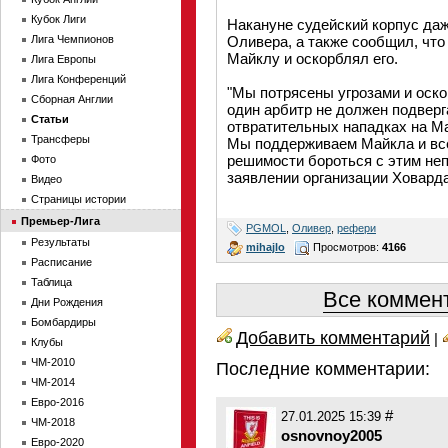
Кубок Лиги
Накануне судейский корпус да
Лига Чемпионов
Оливера, а также сообщил, что
Майклу и оскорблял его.
Лига Европы
Лига Конференций
"Мы потрясены угрозами и оск
Сборная Англии
один арбитр не должен подверг
Статьи
отвратительных нападках на Ма
Трансферы
Мы поддерживаем Майкла и всех
решимости бороться с этим не
Фото
заявлении организации Ховард
Видео
Страницы истории
Премьер-Лига
PGMOL
,
Оливер
,
рефери
Результаты
mihajlo
Просмотров:
4166
Расписание
Таблица
Все коммент
Дни Рождения
Бомбардиры
Добавить комментарий
|
Клубы
ЧМ-2010
Последние комментарии:
ЧМ-2014
Евро-2016
#
27.01.2025 15:39
ЧМ-2018
osnovnoy2005
Евро-2020