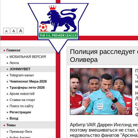
Полиция расследует 
Главное
МОБИЛЬНАЯ ВЕРСИЯ
Оливера
Лента
JOHNNYBET
П
Telegram-канал
"
н
Чемпионат Мира-2026
м
Трасферы лето-2026
Н
Архив новостей
Л
Ставки на спорт
с
Поиск по сайту
"
Регистрация
ф
Вход
Арбитр VAR Даррен Инглэнд не
Темы
поэтому вмешиваться не стал,
Премьер-Лига
недовольство фанатов "Арсена
Кубок Англии