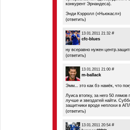
конкурент Эрнандеса).
Энди Кэрролл («Ньюкасл»)
(
ответить
)
#
13.01.2011 21:32
cfc-blues
ну всеравно нужен центр.защит
(
ответить
)
#
13.01.2011 21:00
m-ballack
Эмм... это как бэ намёк, что пок
Луиса втопку, за него 50 лямов п
лучше и звездатей найти. Суббо
защитники вроде неплохи в АП
(
ответить
)
#
13.01.2011 20:54