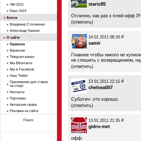
staric85
ЧМ-2022
Евро-2024
Отлично, как раз к плей-офф Л
Блоги
(
ответить
)
Владимир Стогниенко
Александр Гришин
#
14.01.2011 08:20
О сайте
samir
Правила
Вакансии
Главное чтобы никого не купили
Telegram-канал
не спешить с возвращением, на
Мы ВКонтакте
(
ответить
)
Мы в Facebook
Наш Twitter
#
13.01.2011 22:15
Приложение для ставок
на спорт
chelsea007
Контакты
Партнеры
Суботич- это хорошо.
Авторские права
(
ответить
)
Реклама на сайте
#
Поиск:
13.01.2011 21:35
gidro-met
офф: