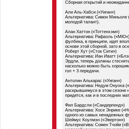
Сборная открытий и неожиданн
Али Аль-Хабси («Уиган»)
Альтернатива: Симон Миньоле 
молодой талант).
Алан Хаттон («Тоттенхэм»)
Альтернатива: Рафаэль («МЮ»)
фулбека, в принципе, идет впол
основе этой сборной, зато в о
Роберт Хут («Сток Сити»)
Альтернатива: Иан Иватт («Блэк
Эрдли, теперь должны стеснять
насколько можно быть хорошим 
гол + 3 передачи.
Антолин Алькарас («Уиган»)
Альтернатива: Недум Онуоха («
раскрывшемуся в этом сезоне н
придется, как и в последних мат
Фил Бардсли («Сандерленд»)
Альтернатива: Хосе Энрике («Н
одного из самых ненадежных фу
Шеймус Коулмэн («Эвертон»)
Альтернатива: Сомен Тчойи («В