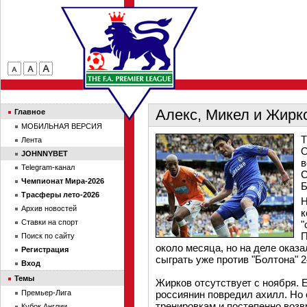
Алекс, Микел и Жирк
Главное
МОБИЛЬНАЯ ВЕРСИЯ
Т
Лента
О
JOHNNYBET
в
Telegram-канал
С
Чемпионат Мира-2026
Б
Трасферы лето-2026
Н
Архив новостей
к
Ставки на спорт
"
П
Поиск по сайту
около месяца, но на деле оказа
Регистрация
сыграть уже против "Болтона" 2
Вход
Темы
Жирков отсутствует с ноября. Е
Премьер-Лига
россиянин повредил ахилл. Но 
тренировкам и постепенно воз
Кубок Англии