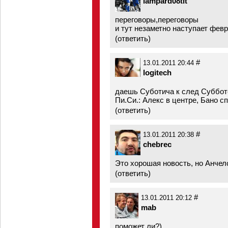
lampard08tlt
переговоры,переговоры
и тут незаметно наступает февр
(
ответить
)
#
13.01.2011 20:44
logitech
даешь Суботича к след Субботе
Пи.Си.: Алекс в центре, Бано сп
(
ответить
)
#
13.01.2011 20:38
chebrec
Это хорошая новость, но Анчел
(
ответить
)
#
13.01.2011 20:12
mab
поможет ли?)