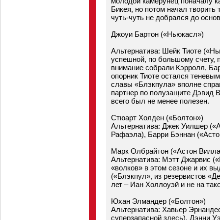
молодой камерунец поначалу к
Бикея, но потом начал творить 
чуть-чуть не добрался до осно
Джоуи Бартон («Ньюкасл»)
Альтернатива: Шейк Тиоте («Нь
успешной, по большому счету, 
внимание собрали Кэрролл, Бар
опорник Тиоте остался теневы
славы «Блэкпула» вполне спра
партнер по полузащите Дэвид 
всего был не менее полезен.
Стюарт Холден («Болтон»)
Альтернатива: Джек Уилшер («Ар
Рафаэла), Барри Бэннан («Асто
Марк Олбрайтон («Астон Вилла
Альтернатива: Мэтт Джарвис (
«волков» в этом сезоне и их в
(«Блэкпул», из резервистов «Де
лет – Иан Холлоуэй и не на так
Юхан Элмандер («Болтон»)
Альтернатива: Хавьер Эрнанде
суперзапасной здесь), Дэнни 