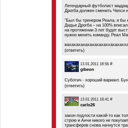
Легендарный футболист мадридс
Дрогба должен сменить Челси н
"Был бы тренером Реала, я бы 
Дидье Дрогба – на 100% вписал
на протяжении 3 лет будет выс
нужно менять команду. Реал Ма
вахахахахахахахахаххахахаххах
(
ответить
)
#
13.01.2011 18:56
gibeon
Суботич - хороший вариант. Бу
(
ответить
)
#
13.01.2011 18:41
carlo26
закон подлости какой-то как то
строю и Анчи никого не покупае
трансферов снова начнутся травмы и