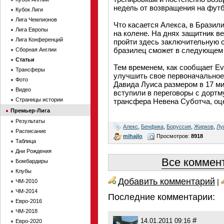
недель от возвращения на фут
Кубок Лиги
Лига Чемпионов
Что касается Алекса, в Брази
Лига Европы
на колене. На днях защитник в
Лига Конференций
пройти здесь заключительную 
бразилец сможет в следующем м
Сборная Англии
Статьи
Тем временем, как сообщает Eve
Трансферы
улучшить свое первоначальное
Фото
Давида Луиса размером в 17 ми
Видео
вступили в переговоры с дортм
Страницы истории
трансфера Невена Суботча, оце
Премьер-Лига
Результаты
Алекс
,
Бенфика
,
Боруссия
,
Жирков
,
Лу
Расписание
mihajlo
Просмотров:
8918
Таблица
Дни Рождения
Все коммент
Бомбардиры
Клубы
Добавить комментарий
|
ЧМ-2010
ЧМ-2014
Последние комментарии:
Евро-2016
ЧМ-2018
#
14.01.2011 09:16
Евро-2020