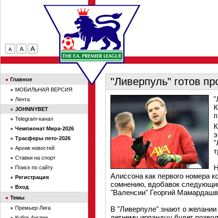
"Ливерпуль" готов п
Главное
МОБИЛЬНАЯ ВЕРСИЯ
"
Лента
К
JOHNNYBET
п
Telegram-канал
К
Чемпионат Мира-2026
э
Трасферы лето-2026
"
Архив новостей
т
Ставки на спорт
Н
Поиск по сайту
Алиссона как первого номера к
Регистрация
сомнению, вдобавок следующим
Вход
"Валенсии" Георгий Мамардашв
Темы
Премьер-Лига
В "Ливерпуле" знают о желании 
летнему ирландцу будет позвол
Кубок Англии