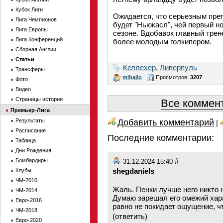
Кубок Лиги
Ожидается, что серьезным пре
Лига Чемпионов
будет "Ньюкасл", чей первый н
Лига Европы
сезоне. Вдобавок главный трен
Лига Конференций
более молодым голкипером.
Сборная Англии
Статьи
Келлехер
,
Ливерпуль
Трансферы
mihajlo
Просмотров:
3207
Фото
Видео
Страницы истории
Все коммент
Премьер-Лига
Добавить комментарий
Результаты
|
Расписание
Последние комментарии:
Таблица
Дни Рождения
#
Бомбардиры
31.12.2024 15:40
shegdaniels
Клубы
ЧМ-2010
Жаль. Пенки лучше него никто н
ЧМ-2014
Думаю зарешал его омежий хара
Евро-2016
равно не покидает ощущение, ч
ЧМ-2018
(
ответить
)
Евро-2020