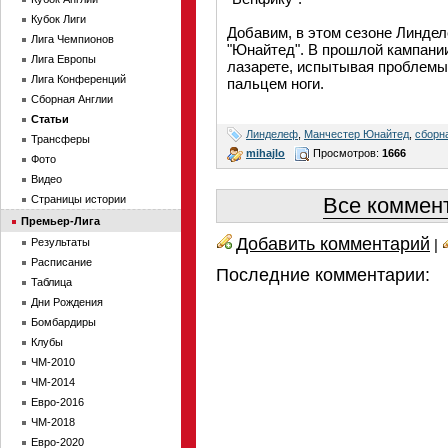
Кубок Лиги
Добавим, в этом сезоне Линдел
Лига Чемпионов
"Юнайтед". В прошлой кампании
Лига Европы
лазарете, испытывая проблемы 
Лига Конференций
пальцем ноги.
Сборная Англии
Статьи
Линделеф
,
Манчестер Юнайтед
,
сборн
Трансферы
mihajlo
Просмотров:
1666
Фото
Видео
Страницы истории
Все коммент
Премьер-Лига
Добавить комментарий
Результаты
|
Расписание
Последние комментарии:
Таблица
Дни Рождения
Бомбардиры
Клубы
ЧМ-2010
ЧМ-2014
Евро-2016
ЧМ-2018
Евро-2020