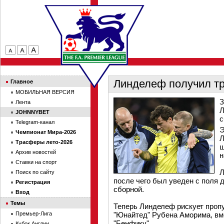
Линделеф получил т
Главное
МОБИЛЬНАЯ ВЕРСИЯ
З
Лента
Л
JOHNNYBET
с
Telegram-канал
Э
Чемпионат Мира-2026
Л
Трасферы лето-2026
ш
Архив новостей
н
Ставки на спорт
Л
Поиск по сайту
после чего был уведен с поля
Регистрация
сборной.
Вход
Темы
Теперь Линделеф рискует пропу
Премьер-Лига
"Юнайтед" Рубена Аморима, вме
"Бенфику".
Кубок Англии