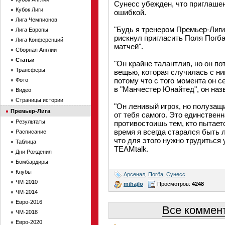
Сунесс убежден, что приглаше
Кубок Лиги
ошибкой.
Лига Чемпионов
"Будь я тренером Премьер-Лиги,
Лига Европы
рискнул пригласить Поля Погба.
Лига Конференций
матчей".
Сборная Англии
Статьи
"Он крайне талантлив, но он п
Трансферы
вещью, которая случилась с ни
потому что с того момента он 
Фото
в "Манчестер Юнайтед", он наз
Видео
Страницы истории
"Он ленивый игрок, но полузащи
Премьер-Лига
от тебя самого. Это единственн
Результаты
противостоишь тем, кто пытаетс
время я всегда старался быть л
Расписание
что для этого нужно трудиться
Таблица
TEAMtalk.
Дни Рождения
Бомбардиры
Клубы
Арсенал
,
Погба
,
Сунесс
ЧМ-2010
mihajlo
Просмотров:
4248
ЧМ-2014
Евро-2016
Все коммент
ЧМ-2018
Евро-2020