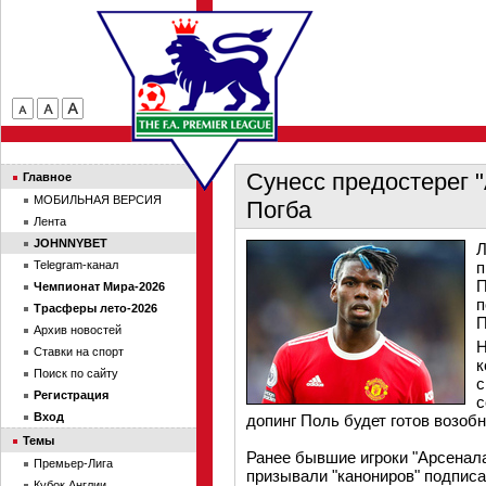
Сунесс предостерег 
Главное
МОБИЛЬНАЯ ВЕРСИЯ
Погба
Лента
JOHNNYBET
Л
Telegram-канал
п
П
Чемпионат Мира-2026
п
Трасферы лето-2026
П
Архив новостей
Н
Ставки на спорт
к
Поиск по сайту
с
Регистрация
с
Вход
допинг Поль будет готов возобн
Темы
Ранее бывшие игроки "Арсенал
Премьер-Лига
призывали "канониров" подписа
Кубок Англии