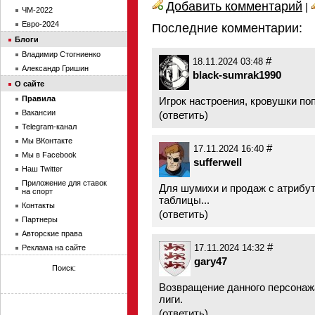
Добавить комментарий
|
ЧМ-2022
Евро-2024
Последние комментарии:
Блоги
Владимир Стогниенко
#
18.11.2024 03:48
Александр Гришин
black-sumrak1990
О сайте
Правила
Игрок настроения, кровушки поп
Вакансии
(
ответить
)
Telegram-канал
Мы ВКонтакте
#
17.11.2024 16:40
Мы в Facebook
sufferwell
Наш Twitter
Приложение для ставок
Для шумихи и продаж с атрибут
на спорт
таблицы...
Контакты
(
ответить
)
Партнеры
Авторские права
#
Реклама на сайте
17.11.2024 14:32
gary47
Поиск:
Возвращение данного персонаж
лиги.
(
ответить
)