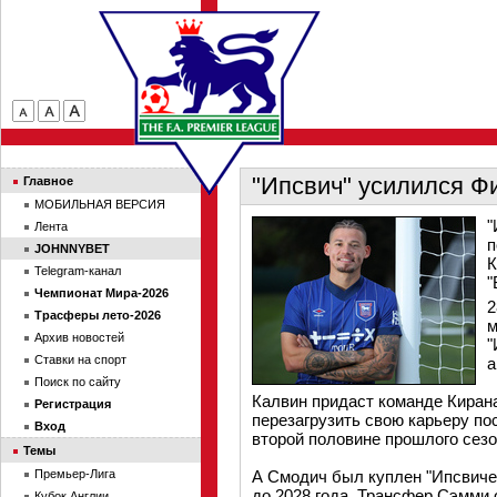
"Ипсвич" усилился 
Главное
МОБИЛЬНАЯ ВЕРСИЯ
"
Лента
п
JOHNNYBET
К
Telegram-канал
"
Чемпионат Мира-2026
2
Трасферы лето-2026
м
Архив новостей
"
Ставки на спорт
а
Поиск по сайту
Калвин придаст команде Киран
Регистрация
перезагрузить свою карьеру по
Вход
второй половине прошлого сезо
Темы
Премьер-Лига
А Смодич был куплен "Ипсвичем
до 2028 года. Трансфер Сэмми
Кубок Англии