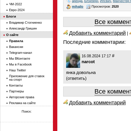
аренда
,
Блэкберн
,
Ипсвич
,
Манчестер 
ЧМ-2022
mihajlo
Просмотров:
2520
Евро-2024
Блоги
Все коммент
Владимир Стогниенко
Александр Гришин
Добавить комментарий
|
О сайте
Правила
Последние комментарии:
Вакансии
Telegram-канал
#
16.08.2024 17:17
Мы ВКонтакте
narcot
Мы в Facebook
Наш Twitter
янка довольна
Приложение для ставок
(
ответить
)
на спорт
Контакты
Все коммент
Партнеры
Авторские права
Добавить комментарий
Реклама на сайте
Поиск: