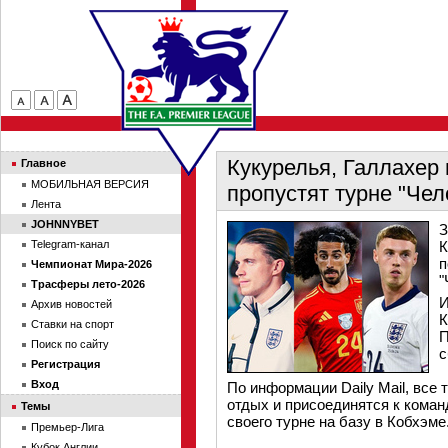
Кукурелья, Галлахер
Главное
МОБИЛЬНАЯ ВЕРСИЯ
пропустят турне "Че
Лента
JOHNNYBET
З
Telegram-канал
К
п
Чемпионат Мира-2026
"
Трасферы лето-2026
И
Архив новостей
К
Ставки на спорт
П
Поиск по сайту
с
Регистрация
Вход
По информации Daily Mail, все
отдых и присоединятся к коман
Темы
своего турне на базу в Кобхэме
Премьер-Лига
Кубок Англии