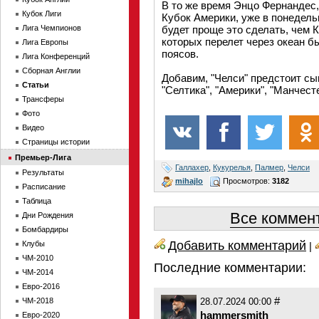
В то же время Энцо Фернандес,
Кубок Лиги
Кубок Америки, уже в понедель
Лига Чемпионов
будет проще это сделать, чем 
которых перелет через океан б
Лига Европы
поясов.
Лига Конференций
Сборная Англии
Добавим, "Челси" предстоит сы
Статьи
"Селтика", "Америки", "Манчесте
Трансферы
Фото
Видео
Страницы истории
Премьер-Лига
Галлахер
,
Кукурелья
,
Палмер
,
Челси
Результаты
mihajlo
Просмотров:
3182
Расписание
Таблица
Все коммент
Дни Рождения
Бомбардиры
Добавить комментарий
Клубы
|
ЧМ-2010
Последние комментарии:
ЧМ-2014
Евро-2016
#
ЧМ-2018
28.07.2024 00:00
hammersmith
Евро-2020