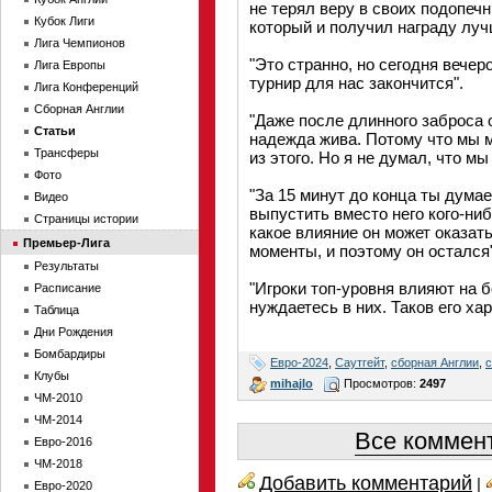
не терял веру в своих подопеч
Кубок Лиги
который и получил награду луч
Лига Чемпионов
"Это странно, но сегодня вечер
Лига Европы
турнир для нас закончится".
Лига Конференций
Сборная Англии
"Даже после длинного заброса 
Статьи
надежда жива. Потому что мы м
Трансферы
из этого. Но я не думал, что м
Фото
"За 15 минут до конца ты думае
Видео
выпустить вместо него кого-ниб
Страницы истории
какое влияние он может оказать
Премьер-Лига
моменты, и поэтому он остался"
Результаты
"Игроки топ-уровня влияют на 
Расписание
нуждаетесь в них. Таков его ха
Таблица
Дни Рождения
Бомбардиры
Евро-2024
,
Саутгейт
,
сборная Англии
,
с
Клубы
mihajlo
Просмотров:
2497
ЧМ-2010
ЧМ-2014
Все коммент
Евро-2016
ЧМ-2018
Добавить комментарий
|
Евро-2020