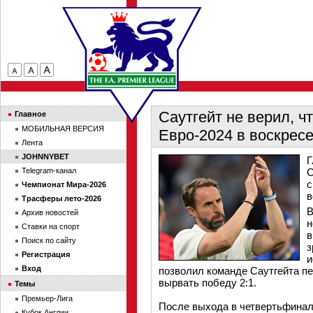
Саутгейт не верил, ч
Главное
МОБИЛЬНАЯ ВЕРСИЯ
Евро-2024 в воскрес
Лента
JOHNNYBET
Г
Telegram-канал
С
с
Чемпионат Мира-2026
в
Трасферы лето-2026
В
Архив новостей
н
Ставки на спорт
в
Поиск по сайту
з
Регистрация
и
Вход
позволил команде Саутгейта пе
вырвать победу 2:1.
Темы
Премьер-Лига
После выхода в четвертьфинал 
Кубок Англии