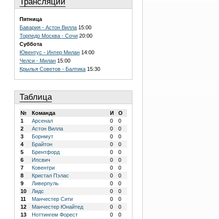
Трансляции
Пятница
Бавария - Астон Вилла
15:00
Торпедо Москва - Сочи
20:00
Суббота
Ювентус - Интер Милан
14:00
Челси - Милан
15:00
Крылья Советов - Балтика
15:30
Таблица
№
Команда
И
О
1
Арсенал
0
0
2
Астон Вилла
0
0
3
Борнмут
0
0
4
Брайтон
0
0
5
Брентфорд
0
0
6
Ипсвич
0
0
7
Ковентри
0
0
8
Кристал Пэлас
0
0
9
Ливерпуль
0
0
10
Лидс
0
0
11
Манчестер Сити
0
0
12
Манчестер Юнайтед
0
0
13
Ноттингем Форест
0
0