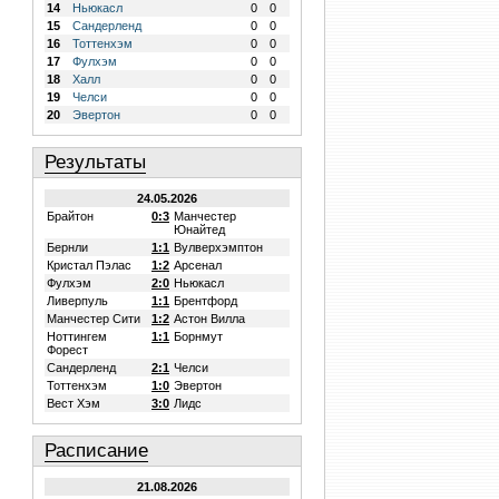
14
Ньюкасл
0
0
15
Сандерленд
0
0
16
Тоттенхэм
0
0
17
Фулхэм
0
0
18
Халл
0
0
19
Челси
0
0
20
Эвертон
0
0
Результаты
24.05.2026
Брайтон
0:3
Манчестер
Юнайтед
Бернли
1:1
Вулверхэмптон
Кристал Пэлас
1:2
Арсенал
Фулхэм
2:0
Ньюкасл
Ливерпуль
1:1
Брентфорд
Манчестер Сити
1:2
Астон Вилла
Ноттингем
1:1
Борнмут
Форест
Сандерленд
2:1
Челси
Тоттенхэм
1:0
Эвертон
Вест Хэм
3:0
Лидс
Расписание
21.08.2026