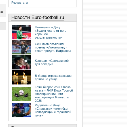
Результаты
00
Новости Euro-football.ru
Помазун – о Даку:
«Будем ждать от него
хорошей
результативности»
Сенников объяснил,
почему «Локомотиву»
стоит продать Батракова
Карседо: «Сделали всё
для победы»
В Уганде игрока зарезали
прямо на улице
Точный прогноз и ставка
на матч ЧФР Клуж Тромсё
квалификации Лиги
конференций 6 августа
2026
Радимов - о Даку:
«Спартаку» нужен был
нападающий с гарантией
гола»