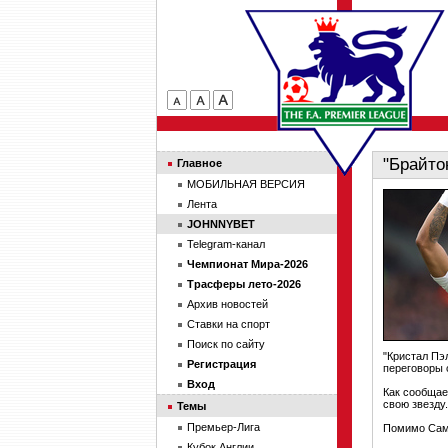
"Брайто
Главное
МОБИЛЬНАЯ ВЕРСИЯ
Лента
JOHNNYBET
Telegram-канал
Чемпионат Мира-2026
Трасферы лето-2026
Архив новостей
Ставки на спорт
Поиск по сайту
"Кристал Пэ
Регистрация
переговоры 
Вход
Как сообщае
свою звезду.
Темы
Премьер-Лига
Помимо Самм
Кубок Англии