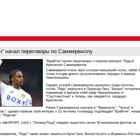
н" начал переговоры по Саммервиллу
"Брайтон" начал переговоры о покупке вингера "Лидса"
Крисенсио Саммервилла.
Саммервилл очень ярко отыграл минувший сезон, забив 
голов и отдав девять результативных передач в рамках
Чемпионшипа.
Однако усилий Саммервилла оказалось недостаточно,
чтобы "Лидс" вернулся в Премьер-Лигу. "Белые" потерпел
поражение в финале плей-офф Чемпионшипа от
"Саутгемптона" и теперь, как ожидается, продадут
Крисенсио.
Ранее Саммервилла сватали в "Ливерпуль", "Челси" и
лас", однако первым свой интерес к 22-летнему голландцу подтвердил "Брайтон", нача
с "Лидсом".
т talkSPORT, клуб с "Элланд Роуд" ожидает выручить около 30 миллионов фунтов за
ервилла, "Лидс" также может лишиться Арчи Грея, Вилли Ньонто и Жоржиньо Рюттер