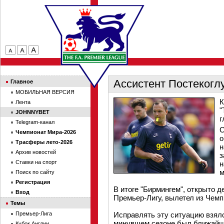
Ассистент Постекогл
Главное
МОБИЛЬНАЯ ВЕРСИЯ
К
Лента
"
JOHNNYBET
г
Telegram-канал
С
Чемпионат Мира-2026
о
Трасферы лето-2026
н
Архив новостей
з
Ставки на спорт
н
м
Поиск по сайту
Регистрация
В итоге "Бирмингем", открыто 
Вход
Премьер-Лигу, вылетел из Чемп
Темы
Премьер-Лига
Исправлять эту ситуацию взялс
минувшем сезоне был ближайш
Кубок Англии