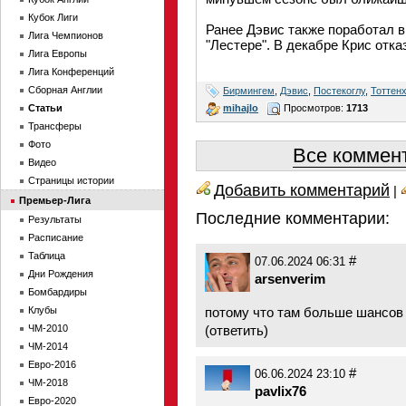
Кубок Лиги
Ранее Дэвис также поработал в 
Лига Чемпионов
"Лестере". В декабре Крис отка
Лига Европы
Лига Конференций
Сборная Англии
Бирмингем
,
Дэвис
,
Постекоглу
,
Тоттен
mihajlo
Просмотров:
1713
Статьи
Трансферы
Фото
Все коммент
Видео
Страницы истории
Добавить комментарий
|
Премьер-Лига
Последние комментарии:
Результаты
Расписание
Таблица
#
07.06.2024 06:31
Дни Рождения
arsenverim
Бомбардиры
Клубы
потому что там больше шансов 
ЧМ-2010
(
ответить
)
ЧМ-2014
Евро-2016
#
06.06.2024 23:10
ЧМ-2018
pavlix76
Евро-2020