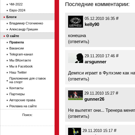
Последние комментарии:
ЧМ-2022
Евро-2024
Блоги
#
05.12.2010 16:35
Владимир Стогниенко
kelly90
Александр Гришин
конешна
О сайте
(
ответить
)
Правила
Вакансии
Telegram-канал
#
29.11.2010 17:46
Мы ВКонтакте
arsgunner
Мы в Facebook
Демпси играет в Фулхэме как н
Наш Twitter
(
ответить
)
Приложение для ставок
на спорт
Контакты
#
29.11.2010 15:27
Партнеры
gunner26
Авторские права
Реклама на сайте
Не вылетят они... Тренера менят
Поиск:
(
ответить
)
#
29.11.2010 15:17