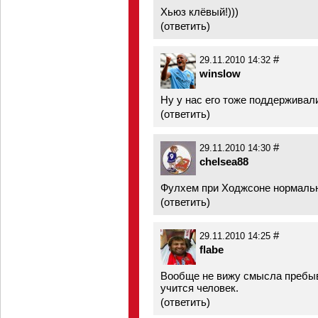
Хьюз клёвый!)))
(
ответить
)
#
29.11.2010 14:32
winslow
Ну у нас его тоже поддерживали
(
ответить
)
#
29.11.2010 14:30
chelsea88
Фулхем при Ходжсоне нормальн
(
ответить
)
#
29.11.2010 14:25
flabe
Вообще не вижу смысла пребыв
учится человек.
(
ответить
)