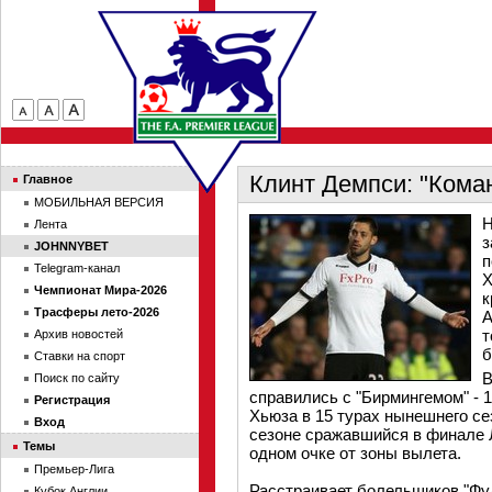
Клинт Демпси: "Кома
Главное
МОБИЛЬНАЯ ВЕРСИЯ
Н
Лента
з
JOHNNYBET
п
Telegram-канал
Х
Чемпионат Мира-2026
к
Трасферы лето-2026
А
т
Архив новостей
б
Ставки на спорт
В
Поиск по сайту
справились с "Бирмингемом" - 
Регистрация
Хьюза в 15 турах нынешнего се
Вход
сезоне сражавшийся в финале Л
Темы
одном очке от зоны вылета.
Премьер-Лига
Расстраивает болельщиков "Фул
Кубок Англии