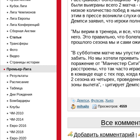
были выиграны всего 2 матча -
Кубок Лиги
низкое количество побед в нын
Лига Чемпионов
этим в прессе возникли слухи 
Лига Европы
Демпси заявил, что игроки пол
Лига Конференций
"Мы верим в тренера, и все, чт
Сборная Англии
него. Это правильно, что боле
Статьи
прошлого сезона мы и сами ожи
Трансферы
Фото
"В субботнем матче мы упустил
Видео
забить. Но мы хотели проявить
Страницы истории
поражение от "Манчестер Сити"
расстроены, что так часто игр
Премьер-Лига
в команде еще с тех пор, когд
Результаты
2 сезона из четырех, проведен
Расписание
зоны вылета", - цитирует Демпс
Таблица
Дни Рождения
Демпси
,
Фулхэм
,
Хьюз
Бомбардиры
mihajlo
Просмотров:
4559
Клубы
ЧМ-2010
ЧМ-2014
Все коммент
Евро-2016
ЧМ-2018
Добавить комментарий
|
Евро-2020