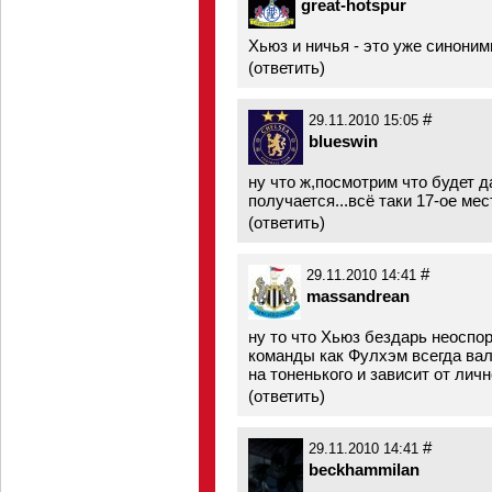
great-hotspur
Хьюз и ничья - это уже синоним
(
ответить
)
#
29.11.2010 15:05
blueswin
ну что ж,посмотрим что будет д
получается...всё таки 17-ое ме
(
ответить
)
#
29.11.2010 14:41
massandrean
ну то что Хьюз бездарь неоспор
команды как Фулхэм всегда вал
на тоненького и зависит от личн
(
ответить
)
#
29.11.2010 14:41
beckhammilan