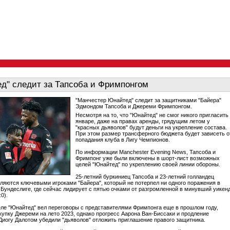
д" следит за Тапсоба и Фримпонгом
"Манчестер Юнайтед" следит за защитниками "Байера"
Эдмондом Тапсоба и Джереми Фримпонгом.
Несмотря на то, что "Юнайтед" не смог никого пригласить
январе, даже на правах аренды, грядущим летом у
"красных дьяволов" будут деньги на укрепление состава.
При этом размер трансферного бюджета будет зависеть о
попадания клуба в Лигу Чемпионов.
По информации Manchester Evening News, Тапсоба и
Фримпонг уже были включены в шорт-лист возможных
целей "Юнайтед" по укреплению своей линии обороны.
25-летний буркиниец Тапсоба и 23-летний голландец
ляются ключевыми игроками "Байера", который не потерпел ни одного поражения в
 Бундеслиге, где сейчас лидирует с пятью очками от разгромленной в минувший уикен
0).
ле "Юнайтед" вел переговоры с представителями Фримпонга еще в прошлом году,
купку Джереми на лето 2023, однако прогресс Аарона Ван-Биссаки и продление
 Диогу Далотом убедили "дьяволов" отложить приглашение правого защитника.