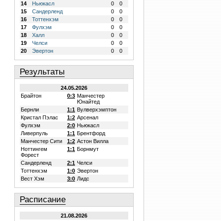
14
Ньюкасл
0
0
15
Сандерленд
0
0
16
Тоттенхэм
0
0
17
Фулхэм
0
0
18
Халл
0
0
19
Челси
0
0
20
Эвертон
0
0
Результаты
24.05.2026
Брайтон
0:3
Манчестер
Юнайтед
Бернли
1:1
Вулверхэмптон
Кристал Пэлас
1:2
Арсенал
Фулхэм
2:0
Ньюкасл
Ливерпуль
1:1
Брентфорд
Манчестер Сити
1:2
Астон Вилла
Ноттингем
1:1
Борнмут
Форест
Сандерленд
2:1
Челси
Тоттенхэм
1:0
Эвертон
Вест Хэм
3:0
Лидс
Расписание
21.08.2026