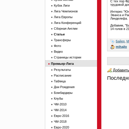
С тех пор Ф
трудовой до
Кубок Лиги
Лига Чемпионов
Интерес "Юн
Эванса и Ра
Лига Европы
Линделефа.
Лига Конференций
Добавим, "Б
Сборная Англии
14 голов в 2
Статьи
Трансферы
Байер
,
М
Фото
mihajlo
Видео
Страницы истории
Премьер-Лига
Результаты
Добавить
Расписание
Последн
Таблица
Дни Рождения
Бомбардиры
Клубы
ЧМ-2010
ЧМ-2014
Евро-2016
ЧМ-2018
Евро-2020