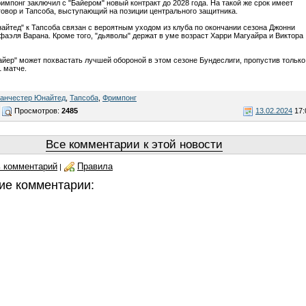
римпонг заключил с "Байером" новый контракт до 2028 года. На такой же срок имеет
говор и Тапсоба, выступающий на позиции центрального защитника.
айтед" к Тапсоба связан с вероятным уходом из клуба по окончании сезона Джонни
фаэля Варана. Кроме того, "дьяволы" держат в уме возраст Харри Магуайра и Виктора
айер" может похвастать лучшей обороной в этом сезоне Бундеслиги, пропустив только
1 матче.
анчестер Юнайтед
,
Тапсоба
,
Фримпонг
Просмотров:
2485
13.02.2024
17:
Все комментарии к этой новости
 комментарий
Правила
|
ие комментарии: