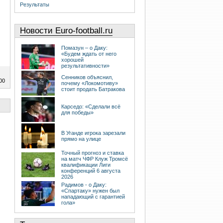
Результаты
Новости Euro-football.ru
Помазун – о Даку:
«Будем ждать от него
хорошей
результативности»
Сенников объяснил,
00
почему «Локомотиву»
стоит продать Батракова
Карседо: «Сделали всё
для победы»
В Уганде игрока зарезали
прямо на улице
Точный прогноз и ставка
на матч ЧФР Клуж Тромсё
квалификации Лиги
конференций 6 августа
2026
Радимов - о Даку:
«Спартаку» нужен был
нападающий с гарантией
гола»