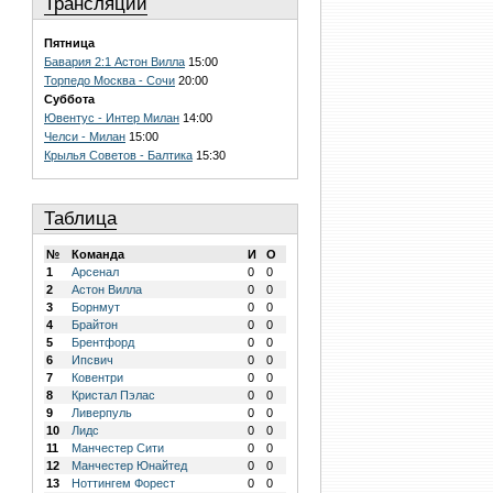
Трансляции
Пятница
Бавария 2:1 Астон Вилла
15:00
Торпедо Москва - Сочи
20:00
Суббота
Ювентус - Интер Милан
14:00
Челси - Милан
15:00
Крылья Советов - Балтика
15:30
Таблица
№
Команда
И
О
1
Арсенал
0
0
2
Астон Вилла
0
0
3
Борнмут
0
0
4
Брайтон
0
0
5
Брентфорд
0
0
6
Ипсвич
0
0
7
Ковентри
0
0
8
Кристал Пэлас
0
0
9
Ливерпуль
0
0
10
Лидс
0
0
11
Манчестер Сити
0
0
12
Манчестер Юнайтед
0
0
13
Ноттингем Форест
0
0