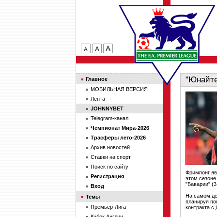
"Юнайте
Главное
МОБИЛЬНАЯ ВЕРСИЯ
Лента
JOHNNYBET
Telegram-канал
Чемпионат Мира-2026
Трасферы лето-2026
Архив новостей
Ставки на спорт
Поиск по сайту
Фримпонг яв
Регистрация
этом сезоне
"Баварии" (3:
Вход
На самом де
Темы
планируя по
Премьер-Лига
контракта с
Кубок Англии