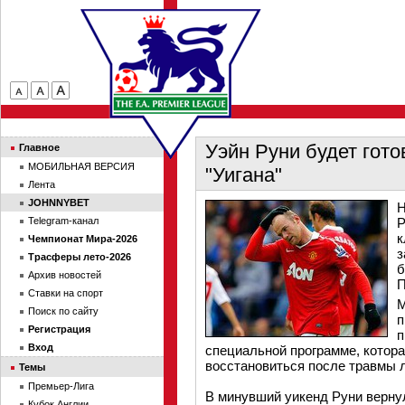
Уэйн Руни будет гото
Главное
МОБИЛЬНАЯ ВЕРСИЯ
"Уигана"
Лента
JOHNNYBET
Н
Telegram-канал
Р
к
Чемпионат Мира-2026
з
Трасферы лето-2026
б
Архив новостей
П
Ставки на спорт
М
Поиск по сайту
п
Регистрация
п
Вход
специальной программе, котор
восстановиться после травмы 
Темы
Премьер-Лига
В минувший уикенд Руни вернул
Кубок Англии