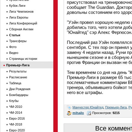
присутствовал на тренировочно
Кубок Лиги
сообщает The Guardian. Доктор
Лига Чемпионов
довольны состоянием его здоро
Лига Европы
"Уэйн провел хорошую неделю 
Лига Конференций
добились того, чего хотели доб
Сборная Англии
"Юнайтед" сэр Алекс Фергюсон
Статьи
Трансферы
Последний раз Уэйн появлялся 
сентября. С тех пор он принял 
Фото
замену 4 недели назад. Руни пр
Видео
нынешнем сезоне и в сборную 
Страницы истории
против Франции он вызван не б
Премьер-Лига
Результаты
Тем временем со дня на день "
Премьер-Лиги в размере 65 тыс
Расписание
послематчевые комментарии BB
Таблица
тренера, объявившего бойкот т
Дни Рождения
него все штрафы.
Бомбардиры
Клубы
ЧМ-2010
Манчестер Юнайтед
,
Премьер-Лига
,
Р
ЧМ-2014
mihajlo
Просмотров:
9215
Евро-2016
ЧМ-2018
Все коммент
Евро-2020