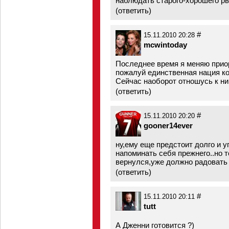
наблюдать старого-хорошего рв
(
ответить
)
#
15.11.2010 20:28
mcwintoday
Последнее время я меняю приор
пожалуй единственная нация ког
Сейчас наоборот отношусь к ни
(
ответить
)
#
15.11.2010 20:20
gooner14ever
ну,ему еще предстоит долго и у
напоминать себя прежнего..но т
вернулся,уже должно радовать 
(
ответить
)
#
15.11.2010 20:11
tutt
А Дженни готовится ?)