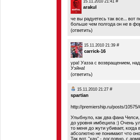
#
15.11.2010 21:41
arakul
че вы радуетесь так все... вот п
больше чем полгода он не в фор
(
ответить
)
#
15.11.2010 21:39
carrick-16
ура! Уазза с возвращением, н
Уэйна!
(
ответить
)
#
15.11.2010 21:27
spartian
http://premiership.ru/posts/1057
Улыбнуло, как два фана Челси,
до уровня имбецила :) Очень ул
то меня до жути убивает, когда
абсолютно не понимают что оно 
Так вот, "хач" - дословно, с ар