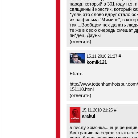
народ, который в 301 году н.э. 
священный крестик, который ка
*уяль это слово вдруг стало о
из-за фильма "Мимино", в кото
так....Вообщем нех делать люд
те же в свою очередь смешат др
пи*дец. Дауны
(
ответить
)
#
15.11.2010 21:27
komik121
Eбать
http://www.tottenhamhotspur.com/
151110.html
(
ответить
)
#
15.11.2010 21:25
arakul
в писду хомячка... еще рецидив
Австралию на серфе кататься еха
опять будет лепешки месить на 