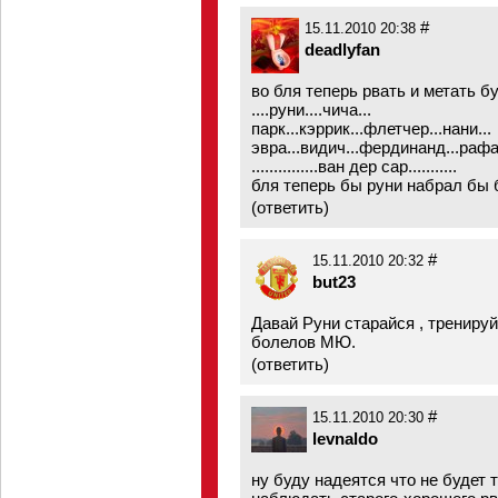
#
15.11.2010 20:38
deadlyfan
во бля теперь рвать и метать бу
....руни....чича...
парк...кэррик...флетчер...нани...
эвра...видич...фердинанд...рафа
...............ван дер сар...........
бля теперь бы руни набрал бы 
(
ответить
)
#
15.11.2010 20:32
but23
Давай Руни старайся , трениру
болелов МЮ.
(
ответить
)
#
15.11.2010 20:30
levnaldo
ну буду надеятся что не будет т