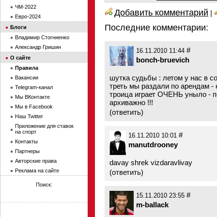
ЧМ-2022
Добавить комментарий
|
Евро-2024
Последние комментарии:
Блоги
Владимир Стогниенко
Александр Гришин
#
16.11.2010 11:44
О сайте
bonch-bruevich
Правила
шутка судьбы : летом у нас в с
Вакансии
треть мы раздали по арендам -
Telegram-канал
троица играет ОЧЕНЬ уныло - 
Мы ВКонтакте
архиважно !!!
Мы в Facebook
(
ответить
)
Наш Twitter
Приложение для ставок
на спорт
#
16.11.2010 10:01
Контакты
manutdrooney
Партнеры
Авторские права
davay shrek vizdaravlivay
Реклама на сайте
(
ответить
)
Поиск:
#
15.11.2010 23:55
m-ballack