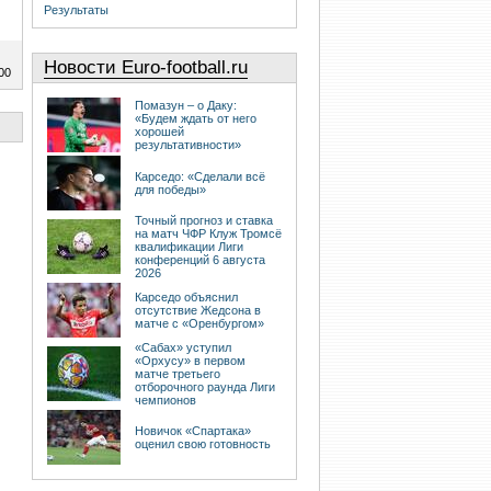
Результаты
Новости Euro-football.ru
00
Помазун – о Даку:
«Будем ждать от него
хорошей
результативности»
Карседо: «Сделали всё
для победы»
Точный прогноз и ставка
на матч ЧФР Клуж Тромсё
квалификации Лиги
конференций 6 августа
2026
Карседо объяснил
отсутствие Жедсона в
матче с «Оренбургом»
«Сабах» уступил
«Орхусу» в первом
матче третьего
отборочного раунда Лиги
чемпионов
Новичок «Спартака»
оценил свою готовность