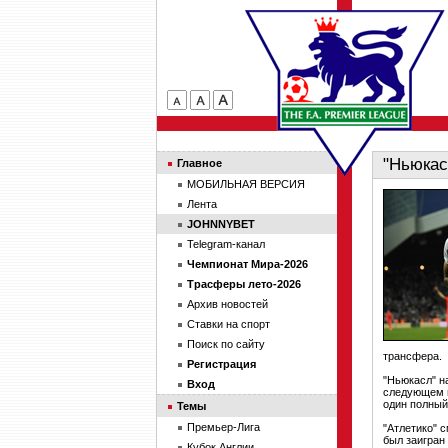
"Ньюкас
Главное
МОБИЛЬНАЯ ВЕРСИЯ
Лента
JOHNNYBET
Telegram-канал
Чемпионат Мира-2026
Трасферы лето-2026
Архив новостей
Ставки на спорт
Поиск по сайту
трансфера.
Регистрация
"Ньюкасл" н
Вход
следующем м
один полный
Темы
Премьер-Лига
"Атлетико" 
был заигран
Кубок Англии