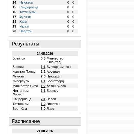
14
Ньюкасл
0
0
15
Сандерленд
0
0
16
Тоттенхэм
0
0
17
Фулхэм
0
0
18
Халл
0
0
19
Челси
0
0
20
Эвертон
0
0
Результаты
24.05.2026
Брайтон
0:3
Манчестер
Юнайтед
Бернли
1:1
Вулверхэмптон
Кристал Пэлас
1:2
Арсенал
Фулхэм
2:0
Ньюкасл
Ливерпуль
1:1
Брентфорд
Манчестер Сити
1:2
Астон Вилла
Ноттингем
1:1
Борнмут
Форест
Сандерленд
2:1
Челси
Тоттенхэм
1:0
Эвертон
Вест Хэм
3:0
Лидс
Расписание
21.08.2026