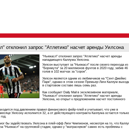
л" отклонил запрос "Атлетико" насчет аренды Уилсона
"Ньюкасл" отклонил запрос "Атлетико" насчет аренды
нападающего Каллума Уилсона.
Уилсон выступает за "Ньюкасл" после своего перехода из
"Борнмута" за 20 миллионов фунтов в 2020 году, забив 46
голов в 102 матчах за "сорок".
Уилсон является одним из любимчиков на "Сент-Джеймс
Парк", однако в этом сезоне Премьер-Лиги Каллум выход
в стартовом составе лишь семь раз.
Как сообщает Daily Mail в эксклюзивном материале,
"Ньюкасл" отклонил запрос "Атлетико" насчет аренды
Уилсона, но открыт к предложениям насчет постоянного
аходится под давлением правил финансового фейр-плей и учитывает, что уже в
есяце Уилсону исполнится 32, а от действующего контракта Каллума остается только
 год.
смог бы задействовать Уилсона в плей-офф Лиги Чемпионов, несмотря на то, что Калл
 за "Ньюкасл" на групповой стадии, однако у "матрасников" самих есть проблемы с