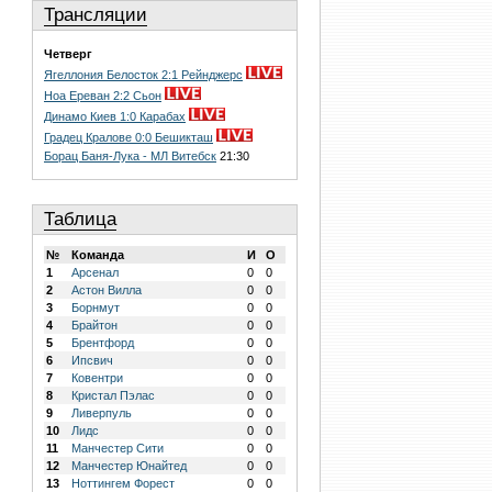
Трансляции
Четверг
Ягеллония Белосток 2:1 Рейнджерс
Ноа Ереван 2:2 Сьон
Динамо Киев 1:0 Карабах
Градец Кралове 0:0 Бешикташ
Борац Баня-Лука - МЛ Витебск
21:30
Таблица
№
Команда
И
О
1
Арсенал
0
0
2
Астон Вилла
0
0
3
Борнмут
0
0
4
Брайтон
0
0
5
Брентфорд
0
0
6
Ипсвич
0
0
7
Ковентри
0
0
8
Кристал Пэлас
0
0
9
Ливерпуль
0
0
10
Лидс
0
0
11
Манчестер Сити
0
0
12
Манчестер Юнайтед
0
0
13
Ноттингем Форест
0
0