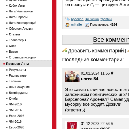
он пропустит", — цитирует Арте
Кубок Лиги
Лига Чемпионов
Лига Европы
Арсенал
,
Зинченко
,
травмы
Лига Конференций
mihajlo
Просмотров:
4184
Сборная Англии
Статьи
Все коммент
Трансферы
Фото
Добавить комментарий
|
Видео
Страницы истории
Последние комментарии:
Премьер-Лига
Результаты
#
01.01.2024 11:55
Расписание
unreal84
Таблица
Дни Рождения
Это самая отличная новость эт
Бомбардиры
заложником политических игр? 
Клубы
Барселона? Арсенал? Самая уд
мусорку все осудят. Дожили
ЧМ-2010
(
ответить
)
ЧМ-2014
Евро-2016
ЧМ-2018
#
31.12.2023 22:54
Евро-2020