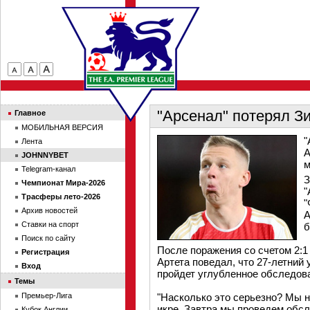
"Арсенал" потерял З
Главное
МОБИЛЬНАЯ ВЕРСИЯ
"
Лента
А
JOHNNYBET
Telegram-канал
З
Чемпионат Мира-2026
"
Трасферы лето-2026
"
Архив новостей
А
Ставки на спорт
б
Поиск по сайту
После поражения со счетом 2:1
Регистрация
Артета поведал, что 27-летний 
Вход
пройдет углубленное обследов
Темы
Премьер-Лига
"Насколько это серьезно? Мы н
икре. Завтра мы проведем обсл
Кубок Англии