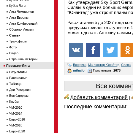
Как утверждает Sky Sport Germ
Кубок Лиги
Силвы в один из больших евро
Лига Чемпионов
"Юнайтед" уже строит планы по
Лига Европы
Рассчитанный до 2027 года кон
Лига Конференций
предусматривает отступные в 1
Сборная Англии
может сделать Антониу самым 
Статьи
Трансферы
Фото
Видео
Страницы истории
Бенфика
,
Манчестер Юнайтед
,
Силва
Премьер-Лига
mihajlo
Просмотров:
2678
Результаты
Расписание
Таблица
Все коммент
Дни Рождения
Бомбардиры
Добавить комментарий
|
Клубы
Последние комментарии:
ЧМ-2010
ЧМ-2014
Евро-2016
ЧМ-2018
Евро-2020