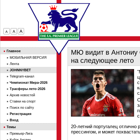
МЮ видит в Антониу 
Главное
МОБИЛЬНАЯ ВЕРСИЯ
на следующее лето
Лента
JOHNNYBET
"
Telegram-канал
ц
с
Чемпионат Мира-2026
к
Трасферы лето-2026
с
Архив новостей
С
Ставки на спорт
з
Поиск по сайту
г
Регистрация
с
Вход
20-летний португалец отлично 
Темы
прессингом, и может похвастат
Премьер-Лига
Кубок Англии