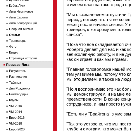
и имеем план на такого рода сц
Кубок Лиги
Лига Чемпионов
"Мы с сожалением отпустили Гр
Лига Европы
период, потому что ты не хочеш
Лига Конференций
месяц после начала сезона. У 
тренеров, к которому мы готовы
Сборная Англии
списка".
Статьи
Трансферы
"Пока что все складывается оч
Фото
Роберто делает для нас и как 
Видео
великолепную работу, и я не ду
Страницы истории
как он играет и как мы играем".
Премьер-Лига
"Главная головоломка нашей мо
Результаты
тем уязвимее мы, потому что кл
Расписание
мы это делаем, а также на люде
Таблица
Дни Рождения
"Но я воспринимаю это как бол
мы демонстрируем, и на мне ле
Бомбардиры
преемственности. В конце конц
Клубы
сотрудников, и нам просто нужн
ЧМ-2010
ЧМ-2014
"Есть ли у "Брайтона" в уме з
Евро-2016
"Так это устроено, что мы пос
ЧМ-2018
клубе и смотрим, кто может быт
Евро-2020