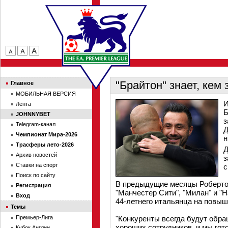
"Брайтон" знает, кем
Главное
МОБИЛЬНАЯ ВЕРСИЯ
И
Лента
Б
JOHNNYBET
з
Telegram-канал
Д
Чемпионат Мира-2026
н
Трасферы лето-2026
Д
Архив новостей
з
Ставки на спорт
с
Поиск по сайту
В предыдущие месяцы Роберто с
Регистрация
"Манчестер Сити", "Милан" и "Н
Вход
44-летнего итальянца на повы
Темы
Премьер-Лига
"Конкуренты всегда будут обра
хороших сотрудников, и мы гот
Кубок Англии