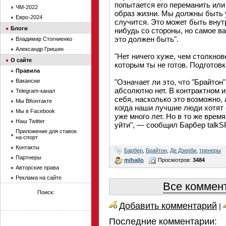
попытается его переманить или 
ЧМ-2022
образ жизни. Мы должны быть ув
Евро-2024
случится. Это может быть внут
Блоги
нибудь со стороны, но самое в
это должен быть".
Владимир Стогниенко
Александр Гришин
"Нет ничего хуже, чем столкно
О сайте
которым ты не готов. Подготовк
Правила
Вакансии
"Означает ли это, что "Брайтон
абсолютно нет. В контрактном
Telegram-канал
себя, насколько это возможно,
Мы ВКонтакте
когда наши лучшие люди хотят 
Мы в Facebook
уже много лет. Но в то же врем
Наш Twitter
уйти", — сообщил Барбер talk
Приложение для ставок
на спорт
Контакты
Барбер
,
Брайтон
,
Де Дзерби
,
тренеры
Партнеры
mihajlo
Просмотров:
3484
Авторские права
Реклама на сайте
Все коммент
Поиск:
Добавить комментарий
|
Последние комментарии: