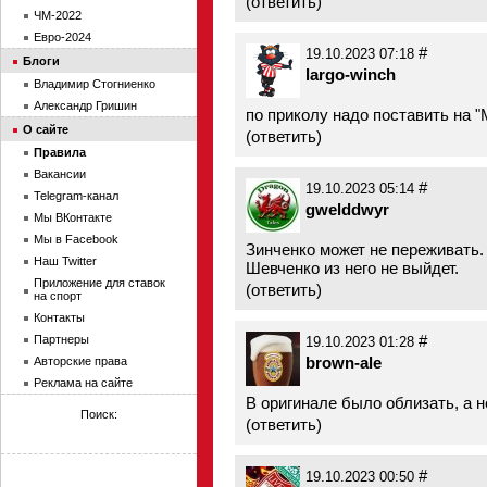
(
ответить
)
ЧМ-2022
Евро-2024
#
19.10.2023 07:18
Блоги
largo-winch
Владимир Стогниенко
Александр Гришин
по приколу надо поставить на "
О сайте
(
ответить
)
Правила
Вакансии
#
19.10.2023 05:14
Telegram-канал
gwelddwyr
Мы ВКонтакте
Мы в Facebook
Зинченко может не переживать. 
Наш Twitter
Шевченко из него не выйдет.
Приложение для ставок
(
ответить
)
на спорт
Контакты
#
Партнеры
19.10.2023 01:28
brown-ale
Авторские права
Реклама на сайте
В оригинале было облизать, а н
Поиск:
(
ответить
)
#
19.10.2023 00:50