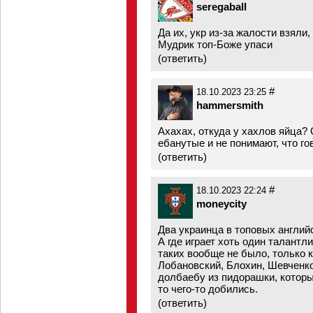
seregaball
Да их, укр из-за жалости взяли,
Мудрик топ-Боже упаси
(
ответить
)
#
18.10.2023 23:25
hammersmith
Ахахах, откуда у хахлов яйца? 
ебанутые и не понимают, что го
(
ответить
)
#
18.10.2023 22:24
moneycity
Два украинца в топовых англий
А где играет хоть один талантл
таких вообще не было, только 
Лобановский, Блохин, Шевченко
долбаeбу из пидорашки, которы
то чего-то добились.
(
ответить
)