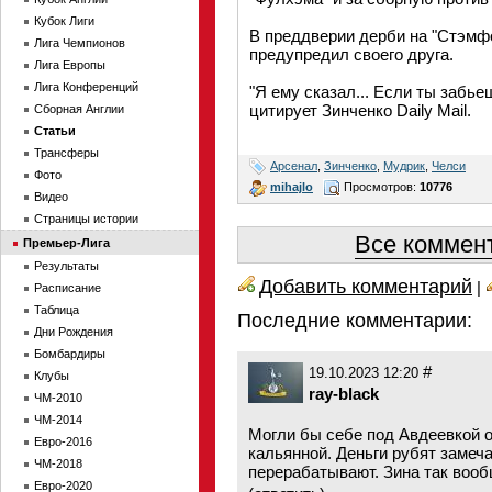
Кубок Лиги
В преддверии дерби на "Стэмф
Лига Чемпионов
предупредил своего друга.
Лига Европы
Лига Конференций
"Я ему сказал... Если ты забье
цитирует Зинченко Daily Mail.
Сборная Англии
Статьи
Трансферы
Арсенал
,
Зинченко
,
Мудрик
,
Челси
Фото
mihajlo
Просмотров:
10776
Видео
Страницы истории
Все коммент
Премьер-Лига
Результаты
Добавить комментарий
|
Расписание
Таблица
Последние комментарии:
Дни Рождения
Бомбардиры
#
19.10.2023 12:20
Клубы
ray-black
ЧМ-2010
ЧМ-2014
Могли бы себе под Авдеевкой 
Евро-2016
кальянной. Деньги рубят замеч
ЧМ-2018
перерабатывают. Зина так вооб
Евро-2020