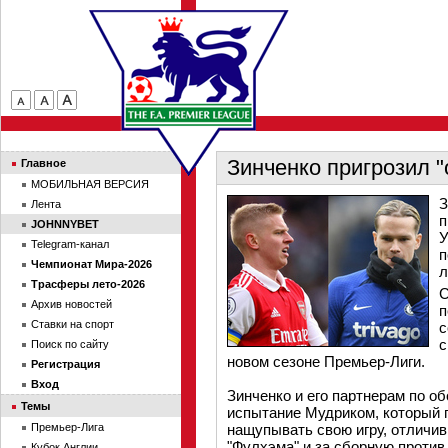
Зинченко пригрозил "
Главное
МОБИЛЬНАЯ ВЕРСИЯ
З
Лента
п
JOHNNYBET
У
Telegram-канал
п
Чемпионат Мира-2026
л
Трасферы лето-2026
С
Архив новостей
п
Ставки на спорт
с
с
Поиск по сайту
новом сезоне Премьер-Лиги.
Регистрация
Вход
Зинченко и его партнерам по о
Темы
испытание Мудриком, который 
Премьер-Лига
нащупывать свою игру, отличив
"Фулхэма" и за сборную против
Кубок Англии