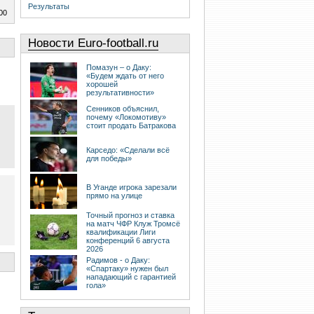
Результаты
00
Новости Euro-football.ru
Помазун – о Даку:
«Будем ждать от него
хорошей
результативности»
Сенников объяснил,
почему «Локомотиву»
стоит продать Батракова
Карседо: «Сделали всё
для победы»
В Уганде игрока зарезали
прямо на улице
Точный прогноз и ставка
на матч ЧФР Клуж Тромсё
квалификации Лиги
конференций 6 августа
2026
Радимов - о Даку:
«Спартаку» нужен был
нападающий с гарантией
гола»