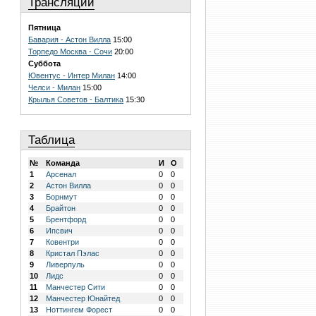
Трансляции
Пятница
Бавария - Астон Вилла
15:00
Торпедо Москва - Сочи
20:00
Суббота
Ювентус - Интер Милан
14:00
Челси - Милан
15:00
Крылья Советов - Балтика
15:30
Таблица
№
Команда
И
О
1
Арсенал
0
0
2
Астон Вилла
0
0
3
Борнмут
0
0
4
Брайтон
0
0
5
Брентфорд
0
0
6
Ипсвич
0
0
7
Ковентри
0
0
8
Кристал Пэлас
0
0
9
Ливерпуль
0
0
10
Лидс
0
0
11
Манчестер Сити
0
0
12
Манчестер Юнайтед
0
0
13
Ноттингем Форест
0
0