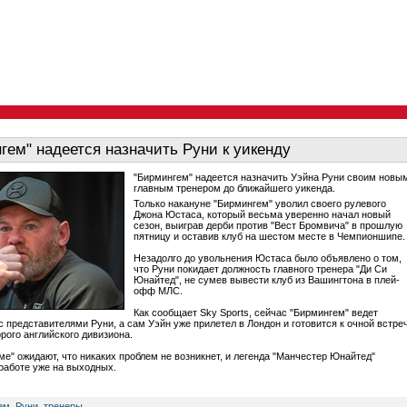
гем" надеется назначить Руни к уикенду
"Бирмингем" надеется назначить Уэйна Руни своим новы
главным тренером до ближайшего уикенда.
Только накануне "Бирмингем" уволил своего рулевого
Джона Юстаса, который весьма уверенно начал новый
сезон, выиграв дерби против "Вест Бромвича" в прошлую
пятницу и оставив клуб на шестом месте в Чемпионшипе.
Незадолго до увольнения Юстаса было объявлено о том,
что Руни покидает должность главного тренера "Ди Си
Юнайтед", не сумев вывести клуб из Вашингтона в плей-
офф МЛС.
Как сообщает Sky Sports, сейчас "Бирмингем" ведет
с представителями Руни, а сам Уэйн уже прилетел в Лондон и готовится к очной встре
рого английского дивизиона.
ме" ожидают, что никаких проблем не возникнет, и легенда "Манчестер Юнайтед"
 работе уже на выходных.
ем
,
Руни
,
тренеры