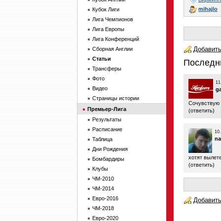
mihajlo
Кубок Лиги
Лига Чемпионов
Лига Европы
Лига Конференций
Добавить
Сборная Англии
Статьи
Последн
Трансферы
Фото
11
Видео
g
Страницы истории
Сочувствую 
Премьер-Лига
(
ответить
)
Результаты
Расписание
10
na
Таблица
Дни Рождения
хотят вылет
Бомбардиры
(
ответить
)
Клубы
ЧМ-2010
ЧМ-2014
Евро-2016
Добавить
ЧМ-2018
Евро-2020