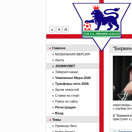
"Бирмин
Главное
МОБИЛЬНАЯ ВЕРСИЯ
Лента
JOHNNYBET
Telegram-канал
Чемпионат Мира-2026
Трасферы лето-2026
Архив новостей
Ставки на спорт
Поиск по сайту
переговоры 
Регистрация
с клубом вто
Вход
В "Бирминге
приступит к
Темы
Премьер-Лига
Бирминг
Кубок Англии