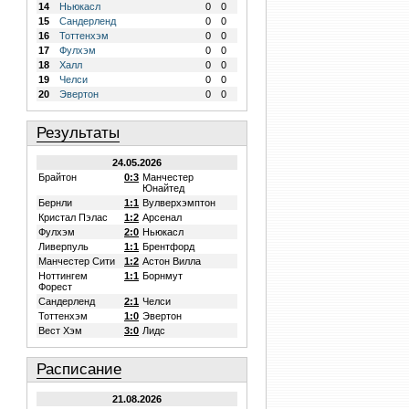
14
Ньюкасл
0
0
15
Сандерленд
0
0
16
Тоттенхэм
0
0
17
Фулхэм
0
0
18
Халл
0
0
19
Челси
0
0
20
Эвертон
0
0
Результаты
24.05.2026
Брайтон
0:3
Манчестер
Юнайтед
Бернли
1:1
Вулверхэмптон
Кристал Пэлас
1:2
Арсенал
Фулхэм
2:0
Ньюкасл
Ливерпуль
1:1
Брентфорд
Манчестер Сити
1:2
Астон Вилла
Ноттингем
1:1
Борнмут
Форест
Сандерленд
2:1
Челси
Тоттенхэм
1:0
Эвертон
Вест Хэм
3:0
Лидс
Расписание
21.08.2026