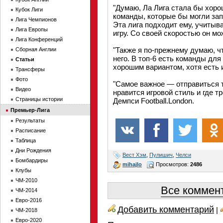
"Думаю, Ла Лига стала бы хоро
Кубок Лиги
команды, которые бы могли запо
Лига Чемпионов
Эта лига подходит ему, учитыва
Лига Европы
игру. Со своей скоростью он м
Лига Конференций
"Также я по-прежнему думаю, 
Сборная Англии
него. В топ-6 есть команды для
Статьи
хорошим вариантом, хотя есть и
Трансферы
Фото
"Самое важное — отправиться ту
Видео
нравится игровой стиль и где т
Страницы истории
Демпси Football.London.
Премьер-Лига
Результаты
Расписание
Таблица
Дни Рождения
Вест Хэм
,
Пулишич
,
Челси
Бомбардиры
mihajlo
Просмотров:
2486
Клубы
ЧМ-2010
Все коммент
ЧМ-2014
Евро-2016
Добавить комментарий
|
ЧМ-2018
Евро-2020