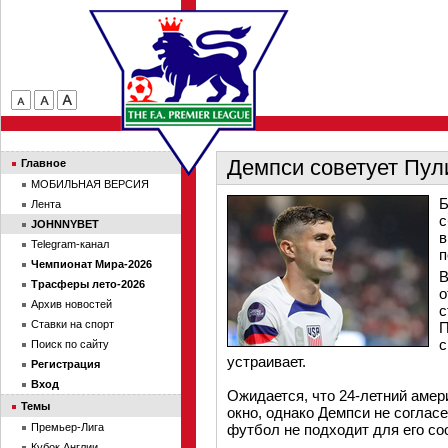
Демпси советует Пул
Главное
МОБИЛЬНАЯ ВЕРСИЯ
Б
Лента
с
JOHNNYBET
в
Telegram-канал
п
Чемпионат Мира-2026
В
Трасферы лето-2026
о
Архив новостей
с
Ставки на спорт
П
с
Поиск по сайту
устраивает.
Регистрация
Вход
Ожидается, что 24-летний амер
Темы
окно, однако Демпси не соглас
Премьер-Лига
футбол не подходит для его со
Кубок Англии