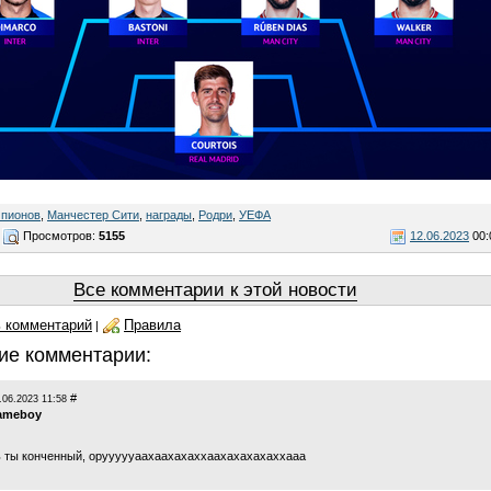
мпионов
,
Манчестер Сити
,
награды
,
Родри
,
УЕФА
Просмотров:
5155
12.06.2023
00:
Все комментарии к этой новости
 комментарий
Правила
|
ие комментарии:
#
.06.2023 11:58
ameboy
 ты конченный, оруууууаахаахахаххаахахахахаххааа