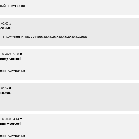
ений получается
#
 05:00
ed2607
 ты конченный, оруууууаахаахахаххаахахахахаххааа
#
.06.2023 05:00
ommy-vercetti
ений получается
#
 04:57
ed2607
#
.06.2023 04:44
ommy-vercetti
ений получается