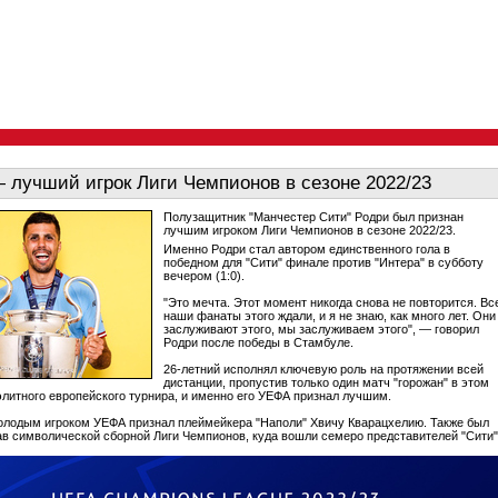
 лучший игрок Лиги Чемпионов в сезоне 2022/23
Полузащитник "Манчестер Сити" Родри был признан
лучшим игроком Лиги Чемпионов в сезоне 2022/23.
Именно Родри стал автором единственного гола в
победном для "Сити" финале против "Интера" в субботу
вечером (1:0).
"Это мечта. Этот момент никогда снова не повторится. Вс
наши фанаты этого ждали, и я не знаю, как много лет. Они
заслуживают этого, мы заслуживаем этого", — говорил
Родри после победы в Стамбуле.
26-летний исполнял ключевую роль на протяжении всей
дистанции, пропустив только один матч "горожан" в этом
литного европейского турнира, и именно его УЕФА признал лучшим.
лодым игроком УЕФА признал плеймейкера "Наполи" Хвичу Кварацхелию. Также был
ав символической сборной Лиги Чемпионов, куда вошли семеро представителей "Сити"