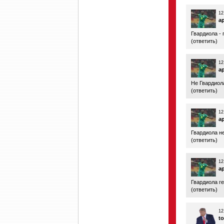
12
a
Гвардиола - 
(
ответить
)
12
a
Не Гвардиола
(
ответить
)
12
a
Гвардиола не
(
ответить
)
12
a
Гвардиола ге
(
ответить
)
12
t