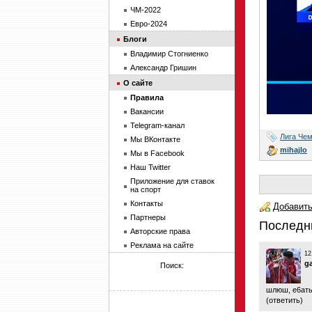
ЧМ-2022
Евро-2024
Блоги
Владимир Стогниенко
Александр Гришин
О сайте
Правила
Вакансии
Telegram-канал
Лига Че
Мы ВКонтакте
mihajlo
Мы в Facebook
Наш Twitter
Приложение для ставок
на спорт
Контакты
Добавить
Партнеры
Последн
Авторские права
Реклама на сайте
12
g
Поиск:
шлюш, е6ать
(
ответить
)