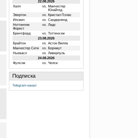
22.08.2026
Халл
vs.
Манчестер
Юнайтед
Эвертон
vs.
Кристал Пэлас
Ипсвич
vs.
Сандерленд
Ноттингем
vs.
Лидс
Форест
Брентфорд
vs.
Тоттенхэм
23.08.2026
Брайтон
vs.
Астон Вилла
Манчестер Сити
vs.
Борнмут
Ньюкасл
vs.
Ливерпуль
24.08.2026
Фулхэм
vs.
Челси
Подписка
Telegram-канал