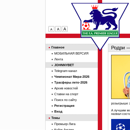
Родри —
Главное
МОБИЛЬНАЯ ВЕРСИЯ
Лента
JOHNNYBET
Telegram-канал
Чемпионат Мира-2026
Трасферы лето-2026
Архив новостей
Ставки на спорт
Поиск по сайту
розыгрыше э
Регистрация
А лучшим мо
Вход
назвал сост
Темы
Премьер-Лига
Кубок Англии