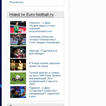
Результаты
Новости Euro-football.ru
Помазун – о Даку:
«Будем ждать от него
хорошей
результативности»
Сенников объяснил,
почему «Локомотиву»
стоит продать Батракова
Карседо: «Сделали всё
для победы»
В Уганде игрока зарезали
прямо на улице
Точный прогноз и ставка
на матч ЧФР Клуж Тромсё
квалификации Лиги
конференций 6 августа
2026
Радимов - о Даку:
«Спартаку» нужен был
нападающий с гарантией
гола»