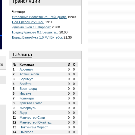
Трансляции
Четверг
Ягеллония Белосток 2:1 Рейнджерс
19:00
Ноа Ереван 2:2 Сьон
19:00
Динамо Киев 1:0 Карабах
20:00
Градец Кралове 0:1 Бешикташ
20:00
Борац Баня-Лука 1:0 МЛ Витебск
21:30
Таблица
№
Команда
И
О
05
1
Арсенал
0
0
2
Астон Вилла
0
0
3
Борнмут
0
0
4
Брайтон
0
0
5
Брентфорд
0
0
6
Ипсвич
0
0
7
Ковентри
0
0
8
Кристал Пэлас
0
0
9
Ливерпуль
0
0
10
Лидс
0
0
11
Манчестер Сити
0
0
12
Манчестер Юнайтед
0
0
13
Ноттингем Форест
0
0
14
Ньюкасл
0
0