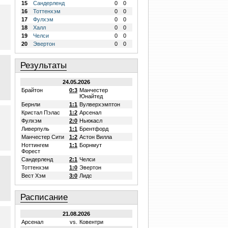
15
Сандерленд
0
0
16
Тоттенхэм
0
0
17
Фулхэм
0
0
18
Халл
0
0
19
Челси
0
0
20
Эвертон
0
0
Результаты
24.05.2026
Брайтон
0:3
Манчестер
Юнайтед
Бернли
1:1
Вулверхэмптон
Кристал Пэлас
1:2
Арсенал
Фулхэм
2:0
Ньюкасл
Ливерпуль
1:1
Брентфорд
Манчестер Сити
1:2
Астон Вилла
Ноттингем
1:1
Борнмут
Форест
Сандерленд
2:1
Челси
Тоттенхэм
1:0
Эвертон
Вест Хэм
3:0
Лидс
Расписание
21.08.2026
Арсенал
vs.
Ковентри