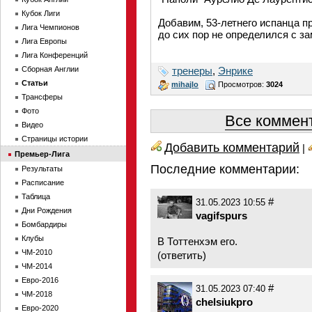
Кубок Лиги
Добавим, 53-летнего испанца п
Лига Чемпионов
до сих пор не определился с з
Лига Европы
Лига Конференций
Сборная Англии
тренеры
,
Энрике
Статьи
mihajlo
Просмотров:
3024
Трансферы
Фото
Все коммент
Видео
Страницы истории
Добавить комментарий
|
Премьер-Лига
Последние комментарии:
Результаты
Расписание
Таблица
#
31.05.2023 10:55
Дни Рождения
vagifspurs
Бомбардиры
Клубы
В Тоттенхэм его.
ЧМ-2010
(
ответить
)
ЧМ-2014
Евро-2016
#
31.05.2023 07:40
ЧМ-2018
chelsiukpro
Евро-2020