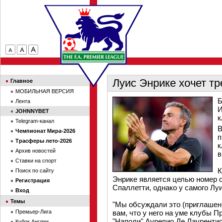
Луис Энрике хочет т
Главное
МОБИЛЬНАЯ ВЕРСИЯ
Б
Лента
И
JOHNNYBET
к
Telegram-канал
В
Чемпионат Мира-2026
п
Трасферы лето-2026
к
Архив новостей
в
Ставки на спорт
К
Поиск по сайту
Энрике является целью номер о
Регистрация
Спаллетти, однако у самого Лу
Вход
Темы
"Мы обсуждали это (приглашени
Премьер-Лига
вам, что у него на уме клубы 
"Наполи" Аурелио Де Лаурентис 
Кубок Англии