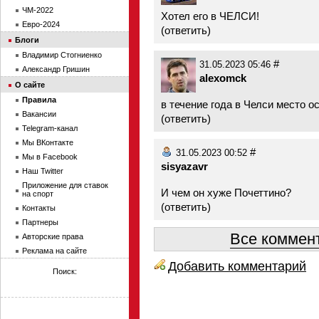
ЧМ-2022
Хотел его в ЧЕЛСИ!
Евро-2024
(
ответить
)
Блоги
Владимир Стогниенко
#
31.05.2023 05:46
Александр Гришин
alexomck
О сайте
Правила
в течение года в Челси место о
Вакансии
(
ответить
)
Telegram-канал
Мы ВКонтакте
#
31.05.2023 00:52
Мы в Facebook
sisyazavr
Наш Twitter
Приложение для ставок
И чем он хуже Почеттино?
на спорт
(
ответить
)
Контакты
Партнеры
Все коммент
Авторские права
Реклама на сайте
Добавить комментарий
Поиск: