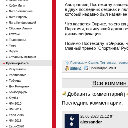
Австралиец Постекоглу завоев
Кубок Лиги
в двух последних сезонах и яв
Лига Чемпионов
который недавно был назначен
Лига Европы
Лига Конференций
Что касается Энрике, то его к
Паратичи, покинувший должнос
Сборная Англии
дисквалификации.
Статьи
Трансферы
Помимо Постекоглу и Энрике, н
Фото
главный тренер "Спортинга" Ру
Видео
Страницы истории
Постекоглу
,
Селтик
,
Тоттенхэм
,
тренер
Премьер-Лига
mihajlo
Просмотров:
2853
Результаты
Расписание
Таблица
Все коммент
Дни Рождения
Бомбардиры
Добавить комментарий
|
Клубы
Последние комментарии:
ЧМ-2010
ЧМ-2014
Евро-2016
#
25.05.2023 21:12
ЧМ-2018
alexsander
Евро-2020