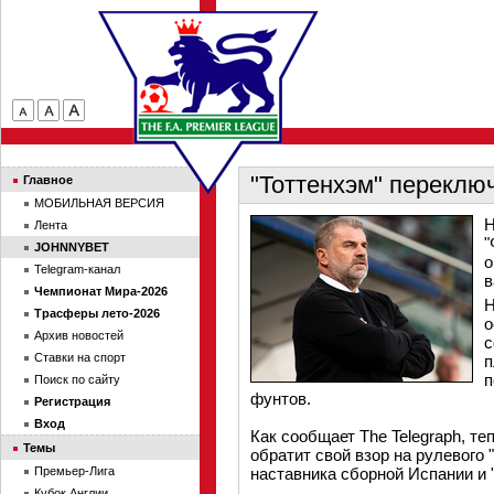
"Тоттенхэм" переклю
Главное
МОБИЛЬНАЯ ВЕРСИЯ
Н
Лента
"
JOHNNYBET
о
Telegram-канал
в
Чемпионат Мира-2026
Н
Трасферы лето-2026
о
Архив новостей
с
Ставки на спорт
п
п
Поиск по сайту
фунтов.
Регистрация
Вход
Как сообщает The Telegraph, т
Темы
обратит свой взор на рулевого 
Премьер-Лига
наставника сборной Испании и 
Кубок Англии