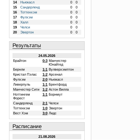
14
Ньюкасл
0
0
15
Сандерленд
0
0
16
Тоттенхэм
0
0
17
Фулхэм
0
0
18
Халл
0
0
19
Челси
0
0
20
Эвертон
0
0
Результаты
24.05.2026
Брайтон
0:3
Манчестер
Юнайтед
Бернли
1:1
Вулверхэмптон
Кристал Пэлас
1:2
Арсенал
Фулхэм
2:0
Ньюкасл
Ливерпуль
1:1
Брентфорд
Манчестер Сити
1:2
Астон Вилла
Ноттингем
1:1
Борнмут
Форест
Сандерленд
2:1
Челси
Тоттенхэм
1:0
Эвертон
Вест Хэм
3:0
Лидс
Расписание
21.08.2026