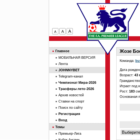
Жозе Бос
Главное
МОБИЛЬНАЯ ВЕРСИЯ
Команда:
bu
Лента
Дата рожден
JOHNNYBET
Возраст:
43 
Telegram-канал
Гражданств
Чемпионат Мира-2026
Играет под 
Трасферы лето-2026
Рост:
183
см
Архив новостей
Основаная 
Ставки на спорт
Поиск по сайту
Регистрация
Вход
Темы
Премьер-Лига
Кубок Англии