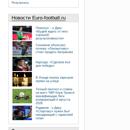
Результаты
Новости Euro-football.ru
Помазун – о Даку:
«Будем ждать от него
хорошей
результативности»
Сенников объяснил,
почему «Локомотиву»
стоит продать Батракова
Карседо: «Сделали всё
для победы»
В Уганде игрока зарезали
прямо на улице
Точный прогноз и ставка
на матч ЧФР Клуж Тромсё
квалификации Лиги
конференций 6 августа
2026
Радимов - о Даку:
«Спартаку» нужен был
нападающий с гарантией
гола»