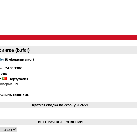
ингва (bufer)
fer
(буферный лист)
ия:
24.08.1982
года
о:
Португалия
номером:
19
позиция:
защитник
Краткая сводка по сезону 2026/27
ИСТОРИЯ ВЫСТУПЛЕНИЙ