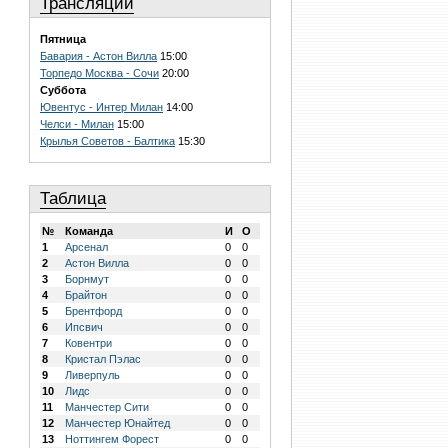
Трансляции
Пятница
Бавария - Астон Вилла
15:00
Торпедо Москва - Сочи
20:00
Суббота
Ювентус - Интер Милан
14:00
Челси - Милан
15:00
Крылья Советов - Балтика
15:30
Таблица
№
Команда
И
О
1
Арсенал
0
0
2
Астон Вилла
0
0
3
Борнмут
0
0
4
Брайтон
0
0
5
Брентфорд
0
0
6
Ипсвич
0
0
7
Ковентри
0
0
8
Кристал Пэлас
0
0
9
Ливерпуль
0
0
10
Лидс
0
0
11
Манчестер Сити
0
0
12
Манчестер Юнайтед
0
0
13
Ноттингем Форест
0
0