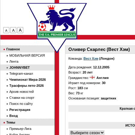
Оливер Скарлес (Вест Хэм)
Главное
МОБИЛЬНАЯ ВЕРСИЯ
Команда:
Вест Хэм
(Лондон)
Лента
Дата рождения:
12.12.2005
JOHNNYBET
Возраст:
20 лет
Telegram-канал
Гражданство:
Англия
Чемпионат Мира-2026
Играет под номером:
30
Трасферы лето-2026
Рост:
183
см
Архив новостей
Вес:
73
кг
Ставки на спорт
Основаная позиция:
защитник
Поиск по сайту
Краткая 
Регистрация
Вход
Темы
ИСТО
Премьер-Лига
Кубок Англии