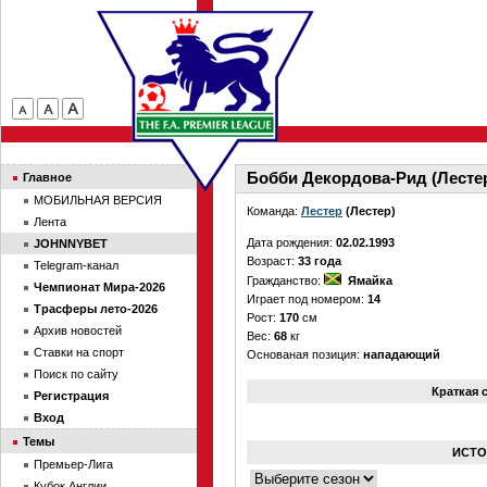
Бобби Декордова-Рид (Лесте
Главное
МОБИЛЬНАЯ ВЕРСИЯ
Команда:
Лестер
(Лестер)
Лента
Дата рождения:
02.02.1993
JOHNNYBET
Возраст:
33 года
Telegram-канал
Гражданство:
Ямайка
Чемпионат Мира-2026
Играет под номером:
14
Трасферы лето-2026
Рост:
170
см
Архив новостей
Вес:
68
кг
Ставки на спорт
Основаная позиция:
нападающий
Поиск по сайту
Краткая 
Регистрация
Вход
Темы
ИСТО
Премьер-Лига
Кубок Англии