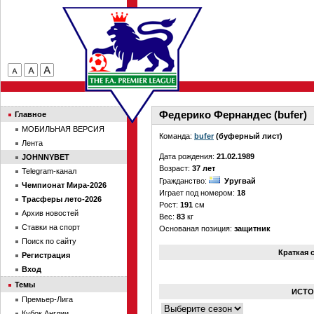
Федерико Фернандес (bufer)
Главное
МОБИЛЬНАЯ ВЕРСИЯ
Команда:
bufer
(буферный лист)
Лента
Дата рождения:
21.02.1989
JOHNNYBET
Возраст:
37 лет
Telegram-канал
Гражданство:
Уругвай
Чемпионат Мира-2026
Играет под номером:
18
Трасферы лето-2026
Рост:
191
см
Архив новостей
Вес:
83
кг
Ставки на спорт
Основаная позиция:
защитник
Поиск по сайту
Краткая 
Регистрация
Вход
Темы
ИСТО
Премьер-Лига
Кубок Англии