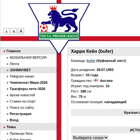
Харри Кейн (bufer)
Главное
МОБИЛЬНАЯ ВЕРСИЯ
Команда:
bufer
(буферный лист)
Лента
Дата рождения:
28.07.1993
JOHNNYBET
Возраст:
33 года
Telegram-канал
Гражданство:
Англия
Чемпионат Мира-2026
Играет под номером:
10
Трасферы лето-2026
Рост:
188
см
Архив новостей
Вес:
75
кг
Ставки на спорт
Основаная позиция:
нападающий
Поиск по сайту
Краткая 
Регистрация
Вход
Темы
ИСТО
Премьер-Лига
Кубок Англии