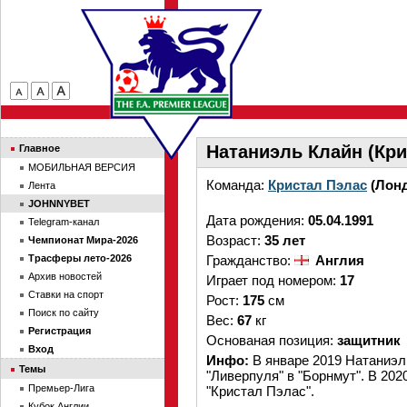
Натаниэль Клайн (Кри
Главное
МОБИЛЬНАЯ ВЕРСИЯ
Команда:
Кристал Пэлас
(Лон
Лента
JOHNNYBET
Дата рождения:
05.04.1991
Telegram-канал
Возраст:
35 лет
Чемпионат Мира-2026
Трасферы лето-2026
Гражданство:
Англия
Архив новостей
Играет под номером:
17
Ставки на спорт
Рост:
175
см
Поиск по сайту
Вес:
67
кг
Регистрация
Основаная позиция:
защитник
Вход
Инфо:
В январе 2019 Натаниэл
Темы
"Ливерпуля" в "Борнмут". В 20
Премьер-Лига
"Кристал Пэлас".
Кубок Англии