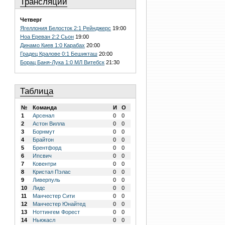
Трансляции
Четверг
Ягеллония Белосток 2:1 Рейнджерс
19:00
Ноа Ереван 2:2 Сьон
19:00
Динамо Киев 1:0 Карабах
20:00
Градец Кралове 0:1 Бешикташ
20:00
Борац Баня-Лука 1:0 МЛ Витебск
21:30
Таблица
№
Команда
И
О
1
Арсенал
0
0
2
Астон Вилла
0
0
3
Борнмут
0
0
4
Брайтон
0
0
5
Брентфорд
0
0
6
Ипсвич
0
0
7
Ковентри
0
0
8
Кристал Пэлас
0
0
9
Ливерпуль
0
0
10
Лидс
0
0
11
Манчестер Сити
0
0
12
Манчестер Юнайтед
0
0
13
Ноттингем Форест
0
0
14
Ньюкасл
0
0