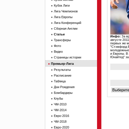
Кубок Лиги
Лига Чемпионов
Лига Европы
Лига Конференций
Сборная Англии
Статьи
Инфо:
За вр
августе 201
Трансферы
первых же м
Фото
"Стэмфорд Б
молодежные 
Видео
и Европы. В
Юнайтед" за
Страницы истории
Премьер-Лига
Результаты
Расписание
Таблица
Дни Рождения
Бомбардиры
Клубы
ЧМ-2010
ЧМ-2014
Евро-2016
ЧМ-2018
Евро-2020