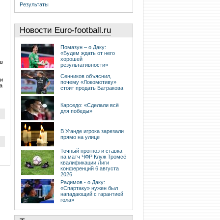
Результаты
Новости Euro-football.ru
Помазун – о Даку:
«Будем ждать от него
хорошей
 в
результативности»
Сенников объяснил,
 и
почему «Локомотиву»
а
стоит продать Батракова
Карседо: «Сделали всё
для победы»
В Уганде игрока зарезали
прямо на улице
Точный прогноз и ставка
на матч ЧФР Клуж Тромсё
квалификации Лиги
конференций 6 августа
2026
Радимов - о Даку:
«Спартаку» нужен был
нападающий с гарантией
гола»