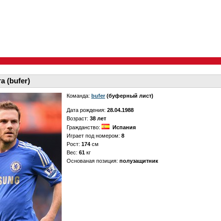
а (bufer)
Команда:
bufer
(буферный лист)
Дата рождения:
28.04.1988
Возраст:
38 лет
Гражданство:
Испания
Играет под номером:
8
Рост:
174
см
Вес:
61
кг
Основаная позиция:
полузащитник