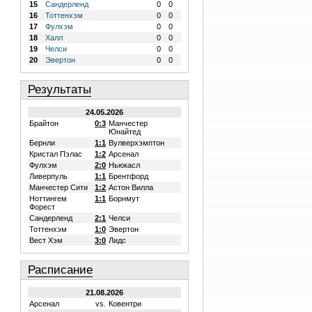
15
Сандерленд
0
0
16
Тоттенхэм
0
0
17
Фулхэм
0
0
18
Халл
0
0
19
Челси
0
0
20
Эвертон
0
0
Результаты
24.05.2026
Брайтон
0:3
Манчестер
Юнайтед
Бернли
1:1
Вулверхэмптон
Кристал Пэлас
1:2
Арсенал
Фулхэм
2:0
Ньюкасл
Ливерпуль
1:1
Брентфорд
Манчестер Сити
1:2
Астон Вилла
Ноттингем
1:1
Борнмут
Форест
Сандерленд
2:1
Челси
Тоттенхэм
1:0
Эвертон
Вест Хэм
3:0
Лидс
Расписание
21.08.2026
Арсенал
vs.
Ковентри