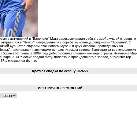
емя выступлений в "Валенсии" Мата зарекомендовал себя с самой лучшей стороны и
1 отправился в "Челси", опередившего в борьбе за испанца лондонский "Арсенал". С
атчей Хуан стал лидером атак нового клуба и в двух сезонах, проведенных на
ридж", признавался партнерами лучшим игроком сезона. Выступал за все юношеские
сборные Испании, в 2009 году дебютировал в главной команде страны. Чемпиона Мир
 январе 2014 "Челси" продал Мату, полсезона просидевшего в запасе, в "Манчестер
 37.1 миллионов фунтов.
Краткая сводка по сезону 2026/27
ИСТОРИЯ ВЫСТУПЛЕНИЙ