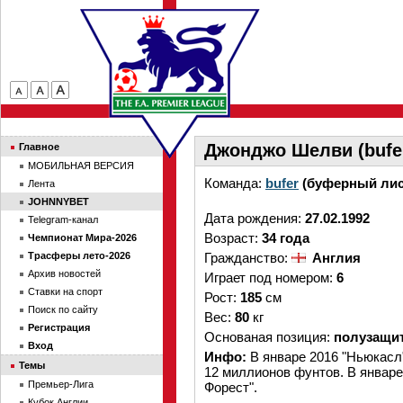
Джонджо Шелви (bufe
Главное
МОБИЛЬНАЯ ВЕРСИЯ
Команда:
bufer
(буферный лис
Лента
JOHNNYBET
Дата рождения:
27.02.1992
Telegram-канал
Возраст:
34 года
Чемпионат Мира-2026
Трасферы лето-2026
Гражданство:
Англия
Архив новостей
Играет под номером:
6
Ставки на спорт
Рост:
185
см
Поиск по сайту
Вес:
80
кг
Регистрация
Основаная позиция:
полузащи
Вход
Инфо:
В январе 2016 "Ньюкасл
Темы
12 миллионов фунтов. В январе
Премьер-Лига
Форест".
Кубок Англии